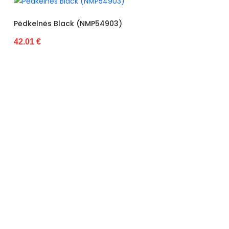
03)
PW 03 Monako Girlianda Auš