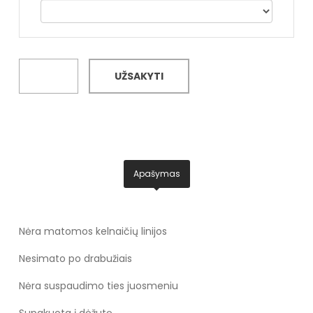
UŽSAKYTI
Apašymas
Nėra matomos kelnaičių linijos
Nesimato po drabužiais
Nėra suspaudimo ties juosmeniu
Supakuota į dėžutę