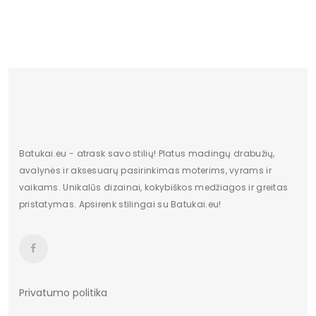
18.02 €
Batukai.eu - atrask savo stilių! Platus madingų drabužių,
avalynės ir aksesuarų pasirinkimas moterims, vyrams ir
vaikams. Unikalūs dizainai, kokybiškos medžiagos ir greitas
pristatymas. Apsirenk stilingai su Batukai.eu!
Privatumo politika