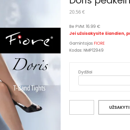
Doris pėdkel
20.56 €
Be PVM: 16.99 €
Jei užsisakysite šiandien, p
Gamintojas
FIORE
Kodas: NMP12949
Dydžiai
UŽSAKYTI