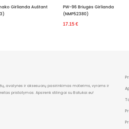
6 Briugės Girlianda
Plonos Pėdkelnės 40 (NM
52380)
26.44 €
5 €
Pr
žių, avalynės ir aksesuarų pasirinkimas moterims, vyrams ir
A
eitas pristatymas. Apsirenk stilingai su Batukai.eu!
Ta
P
P