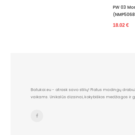
PW 03 Monako Girlianda Auštant
PW-9
(NMP50683)
(NMP
18.02 €
17.1
Batukai.eu - atrask savo stilių! Platus madingų drabu
vaikams. Unikalūs dizainai, kokybiškos medžiagos ir gr