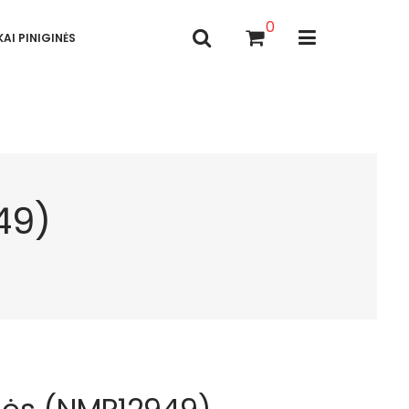
0
AI PINIGINĖS
49)