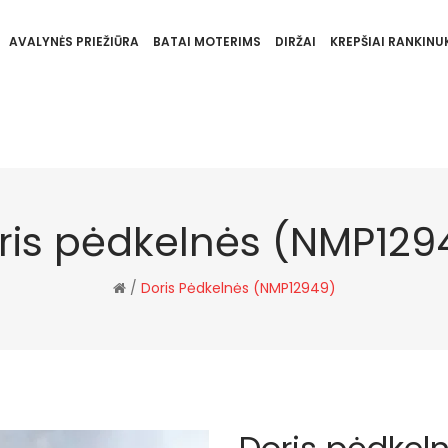
AVALYNĖS PRIEŽIŪRA
BATAI MOTERIMS
DIRŽAI
KREPŠIAI RANKINUK
ris pėdkelnės (NMP129
/
Doris Pėdkelnės (NMP12949)