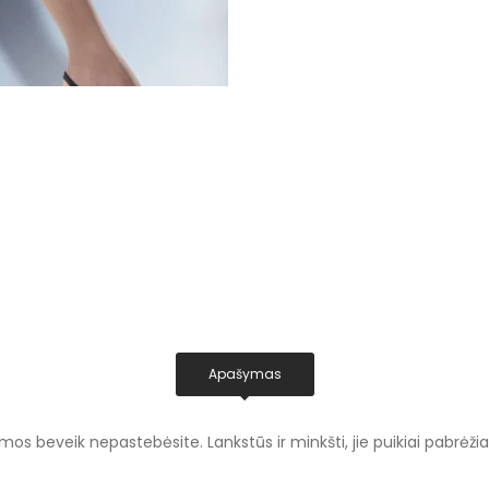
Apašymas
os beveik nepastebėsite. Lankstūs ir minkšti, jie puikiai pabrėžia 