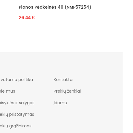
P57254)
Trippy Tights 20 Den (NMP58925)
Laukinė
(NMP58
22.23 €
35.72 €
ivatumo politika
Kontaktai
pie mus
Prekių ženklai
isyklės ir sąlygos
Įdomu
rekių pristatymas
rekių grąžinimas