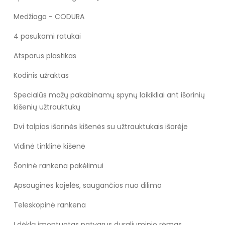
Medžiaga - CODURA
4 pasukami ratukai
Atsparus plastikas
Kodinis užraktas
Specialūs mažų pakabinamų spynų laikikliai ant išorinių
kišenių užtrauktukų
Dvi talpios išorinės kišenės su užtrauktukais išorėje
Vidinė tinklinė kišenė
Šoninė rankena pakėlimui
Apsauginės kojelės, saugančios nuo dilimo
Teleskopinė rankena
Į dėklą įmontuotas patvarus duraliuminio rėmas