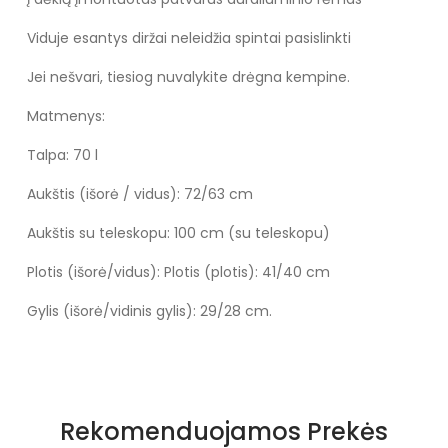
Viduje esantys diržai neleidžia spintai pasislinkti
Jei nešvari, tiesiog nuvalykite drėgna kempine.
Matmenys:
Talpa: 70 l
Aukštis (išorė / vidus): 72/63 cm
Aukštis su teleskopu: 100 cm (su teleskopu)
Plotis (išorė/vidus): Plotis (plotis): 41/40 cm
Gylis (išorė/vidinis gylis): 29/28 cm.
Specifikacija
Spalva
Karinių jūrų / rudos spalvos
Rekomenduojamos Prekės