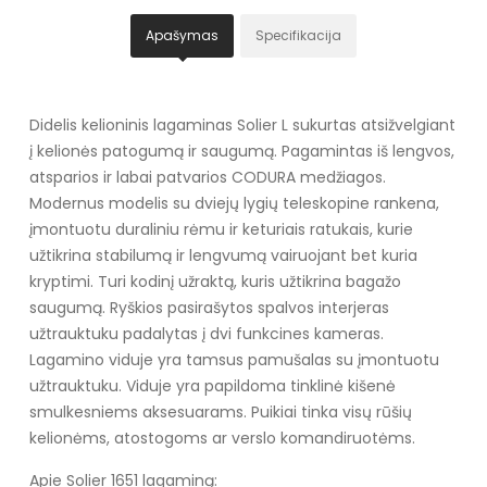
Apašymas
Specifikacija
Didelis kelioninis lagaminas Solier L sukurtas atsižvelgiant
į kelionės patogumą ir saugumą. Pagamintas iš lengvos,
atsparios ir labai patvarios CODURA medžiagos.
Modernus modelis su dviejų lygių teleskopine rankena,
įmontuotu duraliniu rėmu ir keturiais ratukais, kurie
užtikrina stabilumą ir lengvumą vairuojant bet kuria
kryptimi. Turi kodinį užraktą, kuris užtikrina bagažo
saugumą. Ryškios pasirašytos spalvos interjeras
užtrauktuku padalytas į dvi funkcines kameras.
Lagamino viduje yra tamsus pamušalas su įmontuotu
užtrauktuku. Viduje yra papildoma tinklinė kišenė
smulkesniems aksesuarams. Puikiai tinka visų rūšių
kelionėms, atostogoms ar verslo komandiruotėms.
Apie Solier 1651 lagaminą: