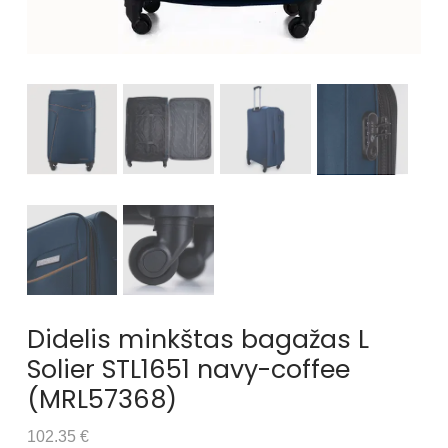
Didelis minkštas bagažas L
Solier STL1651 navy-coffee
(MRL57368)
102.35 €