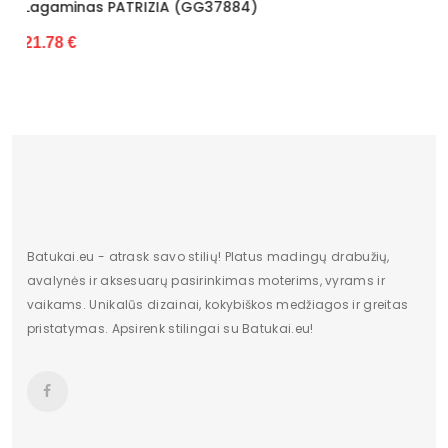
Lagaminas PATRIZIA (GG37890)
18.15 €
Batukai.eu - atrask savo stilių! Platus madingų drabužių,
avalynės ir aksesuarų pasirinkimas moterims, vyrams ir
vaikams. Unikalūs dizainai, kokybiškos medžiagos ir greitas
pristatymas. Apsirenk stilingai su Batukai.eu!