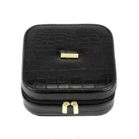
Medžiaga
Codura audinys
Būklė
Nauja
Dydis
L
Tipas
Minkštas
Svoris
4 kg