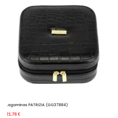
Būklė
Nauja
Spalva
Tamsiai raudona
Svoris
3,5 kg
Lagaminas PATRIZIA (GG37890)
18.15 €