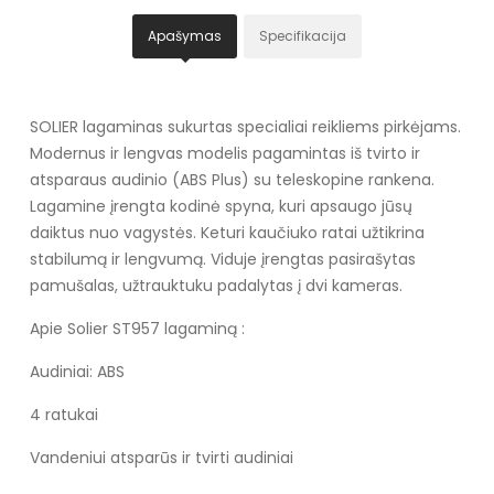
Apašymas
Specifikacija
SOLIER lagaminas sukurtas specialiai reikliems pirkėjams.
Modernus ir lengvas modelis pagamintas iš tvirto ir
atsparaus audinio (ABS Plus) su teleskopine rankena.
Lagamine įrengta kodinė spyna, kuri apsaugo jūsų
daiktus nuo vagystės. Keturi kaučiuko ratai užtikrina
stabilumą ir lengvumą. Viduje įrengtas pasirašytas
pamušalas, užtrauktuku padalytas į dvi kameras.
Apie Solier ST957 lagaminą :
Audiniai: ABS
4 ratukai
Vandeniui atsparūs ir tvirti audiniai