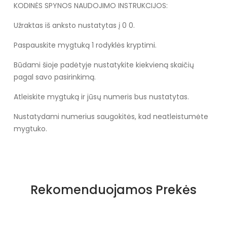
KODINĖS SPYNOS NAUDOJIMO INSTRUKCIJOS:
Užraktas iš anksto nustatytas į 0 0.
Paspauskite mygtuką 1 rodyklės kryptimi.
Būdami šioje padėtyje nustatykite kiekvieną skaičių
pagal savo pasirinkimą.
Atleiskite mygtuką ir jūsų numeris bus nustatytas.
Nustatydami numerius saugokitės, kad neatleistumėte
mygtuko.
Specifikacija
Medžiaga
ABS
Rekomenduojamos Prekės
Tipas
Kietoji pusė
Dydis
M