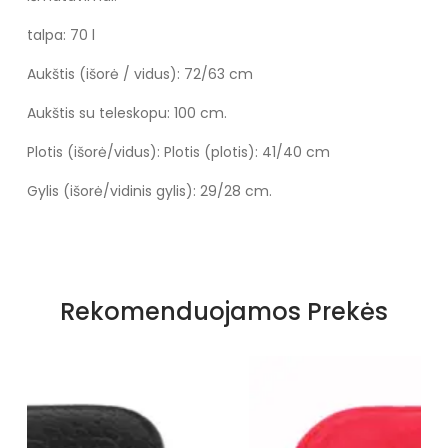
talpa: 70 l
Aukštis (išorė / vidus): 72/63 cm
Aukštis su teleskopu: 100 cm.
Plotis (išorė/vidus): Plotis (plotis): 41/40 cm
Gylis (išorė/vidinis gylis): 29/28 cm.
Specifikacija
Spalva
Juoda/raudona
Rekomenduojamos Prekės
Medžiaga
Codura audinys
Būklė
Nauja
Dydis
L