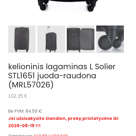
kelioninis lagaminas L Solier
STL1651 juoda-raudona
(MRL57026)
102.35 €
Be PVM: 84.59 €
Jei užsisakysite šiandien, prekę pristatysime iki
2026-08-19 !!!
Gamintojas
SOLIER LUGGAGE