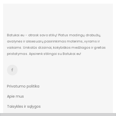
Batukai.eu - atrask savo stilių! Platus madingų drabužių,
avalynės ir aksesuarų pasirinkimas moterims, vyrams ir
vaikams. Unikalūs dizainai, kokybiškos medžiagos ir greitas
pristatymas. Apsirenk stilingai su Batukai.eu!
Privatumo politika
Apie mus
Taisyklės ir sąlygos