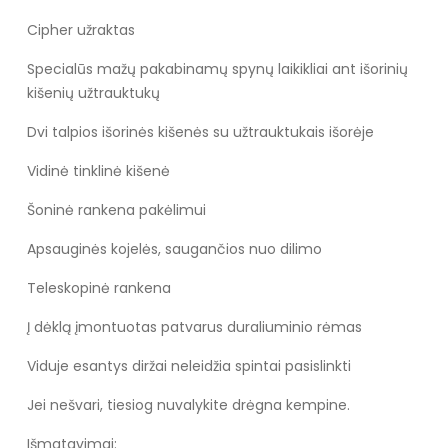
Cipher užraktas
Specialūs mažų pakabinamų spynų laikikliai ant išorinių
kišenių užtrauktukų
Dvi talpios išorinės kišenės su užtrauktukais išorėje
Vidinė tinklinė kišenė
Šoninė rankena pakėlimui
Apsauginės kojelės, saugančios nuo dilimo
Teleskopinė rankena
Į dėklą įmontuotas patvarus duraliuminio rėmas
Viduje esantys diržai neleidžia spintai pasislinkti
Jei nešvari, tiesiog nuvalykite drėgna kempine.
Išmatavimai: