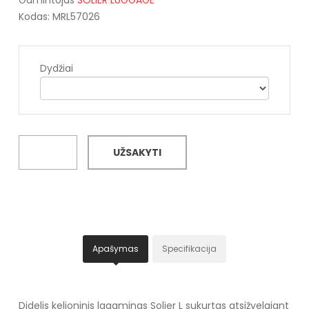
Kodas: MRL57026
Dydžiai
UŽSAKYTI
Apašymas
Specifikacija
Didelis kelioninis lagaminas Solier L sukurtas atsižvelgiant