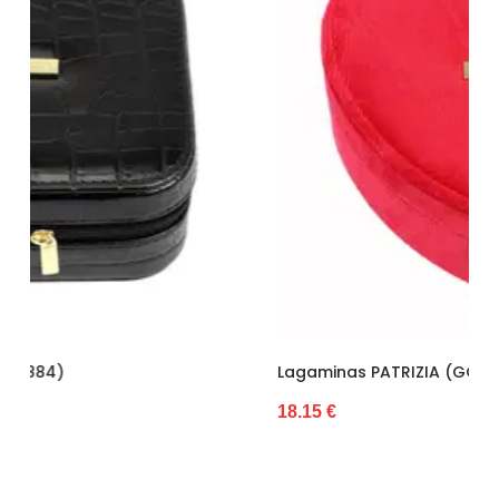
Tipas
Minkštas
Svoris
4 kg
Lagaminas PATRIZIA (GG37890)
18.15 €