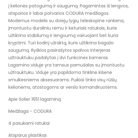
į kelionės patogumą ir saugumą. Pagamintas iš lengvos,
atsparios ir labai patvarios CODURA medžiagos.
Modernus modelis su dviejų lygių teleskopine rankena,
įmontuotu duraliniu rėmu ir keturiais ratukais, kurie
užtikrina stabilumą ir lengvumą vairuojant bet kuria
kryptimi. Turi kodinį užraktą, kuris užtikrina bagažo
saugumą. Ryškios pasirašytos spalvos interjeras
užtrauktuku padalytas į dvi funkcines kameras.
Lagamino viduje yra tamsus pamušalas su įmontuotu
užtrauktuku. Viduje yra papildoma tinklinė kišenė
smulkesniems aksesuarams. Puikiai tinka visų rūšių
kelionėms, atostogoms ar verslo komandiruotėms.
Apie Solier 1651 lagaminą:
Medžiaga - CODURA
4 pasukami ratukai
Atsparus plastikas