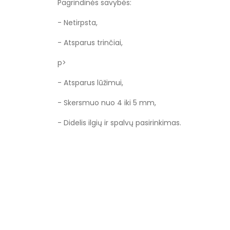
Pagrindinės savybės:
- Netirpsta,
- Atsparus trinčiai,
p>
- Atsparus lūžimui,
- Skersmuo nuo 4 iki 5 mm,
- Didelis ilgių ir spalvų pasirinkimas.
Specifikacija
Spalva
Rudos ir smėli
Rūšis
Apvalus
Storis
4 - 5 mm