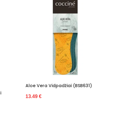
džiai (BSB631)
Aliuminio Aukščiausios Kokybės Šilti
Termo Įdėklai (BSB633)
13.02 €