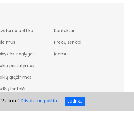
ivatumo politika
Kontaktai
pie mus
Prekių ženklai
isyklės ir sąlygos
Įdomu
rekių pristatymas
rekių grąžinimas
džių lentelė
 "Sutinku".
Privatumo politika
Sutinku