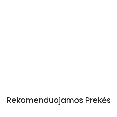
o spalvos atspalviai
Rekomenduojamos Prekės