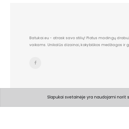
Batukai.eu - atrask savo stilių! Platus madingų drabu
vaikams. Unikalūs dizainai, kokybiškos medžiagos ir gr
Slapukai svetainėje yra naudojami norit su