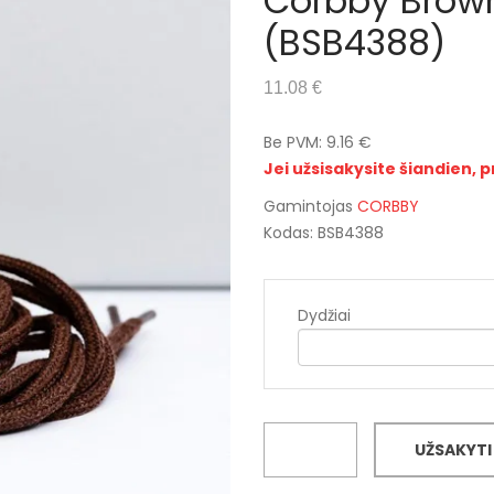
Corbby Brown 
(BSB4388)
11.08 €
Be PVM: 9.16 €
Jei užsisakysite šiandien, p
Gamintojas
CORBBY
Kodas: BSB4388
Dydžiai
UŽSAKYTI