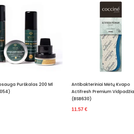
Antibakteriniai Mėtų Kvapo
Aloe Vera Vidpa
Actifresh Premium Vidpadžiai
13.49 €
(BSB630)
11.57 €