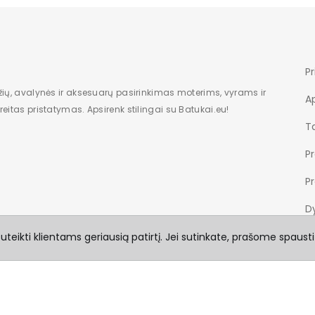
Pr
žių, avalynės ir aksesuarų pasirinkimas moterims, vyrams ir
A
eitas pristatymas. Apsirenk stilingai su Batukai.eu!
Ta
P
P
Dy
teikti klientams geriausią patirtį. Jei sutinkate, prašome spausti