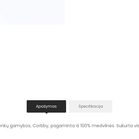
Apašymas
Specifikacija
ai. Lenkų gamybos, Corbby, pagaminta iš 100% medvilnės. Sukurta vis