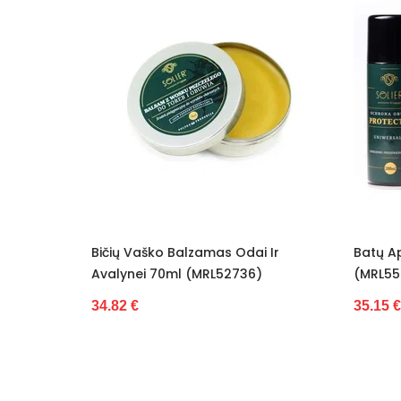
Būklė
Nauja
Balzamas Odai Ir
Batų Apsauga Purškalas 200 Ml
l (MRL52736)
(MRL55054)
35.15 €