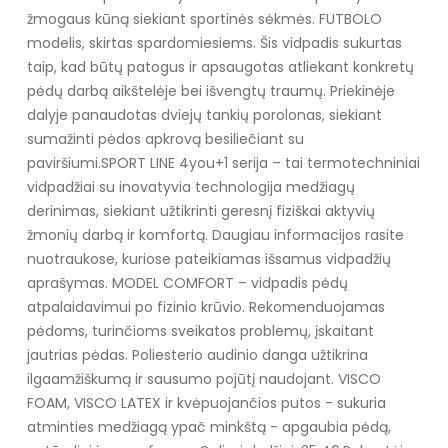
žmogaus kūną siekiant sportinės sėkmės. FUTBOLO
modelis, skirtas spardomiesiems. Šis vidpadis sukurtas
taip, kad būtų patogus ir apsaugotas atliekant konkretų
pėdų darbą aikštelėje bei išvengtų traumų. Priekinėje
dalyje panaudotas dviejų tankių porolonas, siekiant
sumažinti pėdos apkrovą besiliečiant su
paviršiumi.
SPORT LINE 4you+1 serija – tai termotechniniai
vidpadžiai su inovatyvia technologija medžiagų
derinimas, siekiant užtikrinti geresnį fiziškai aktyvių
žmonių darbą ir komfortą. Daugiau informacijos rasite
nuotraukose, kuriose pateikiamas išsamus vidpadžių
aprašymas.
MODEL COMFORT – vidpadis pėdų
atpalaidavimui po fizinio krūvio. Rekomenduojamas
pėdoms, turinčioms sveikatos problemų, įskaitant
jautrias pėdas. Poliesterio audinio danga užtikrina
ilgaamžiškumą ir sausumo pojūtį naudojant. VISCO
FOAM, VISCO LATEX ir kvėpuojančios putos - sukuria
atminties medžiagą ypač minkštą - apgaubia pėdą,