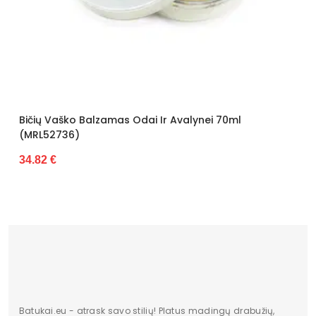
mas Odai Ir Avalynei 70ml
Batų Apsauga Purška
35.15 €
Batukai.eu - atrask savo stilių! Platus madingų drabužių,