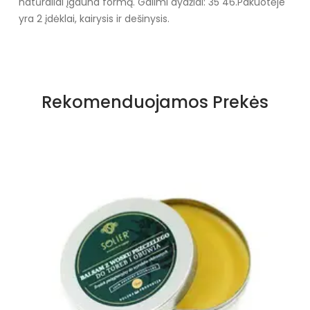
natūraliai įgauna formą. Galimi dydžiai: 35 46.
Pakuotėje
yra 2 įdėklai, kairysis ir dešinysis.
Specifikacija
Storis
15 mm
Rekomenduojamos Prekės
Kvapas
Bekvapis
Paskirtis
Atsipalaiduokite
Būklė
Nauja