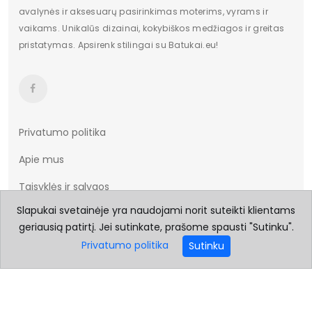
avalynės ir aksesuarų pasirinkimas moterims, vyrams ir
vaikams. Unikalūs dizainai, kokybiškos medžiagos ir greitas
pristatymas. Apsirenk stilingai su Batukai.eu!
Privatumo politika
Apie mus
Taisyklės ir sąlygos
Slapukai svetainėje yra naudojami norit suteikti klientams
Prekių pristatymas
geriausią patirtį. Jei sutinkate, prašome spausti "Sutinku".
Prekių grąžinimas
Privatumo politika
Sutinku
Dydžių lentelė