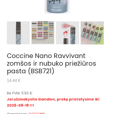
Coccine Nano Ravvivant
zomšos ir nubuko priežiūros
pasta (BSB721)
14.44 €
Be PVM: 11.93 €
Jei užsisakysite šiandien, prekę pristatysime iki
2026-08-19 !!!
Gamintojas
COCCINE