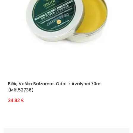
Bičių Vaško Balzamas Odai Ir Avalynei 70ml
(MRL52736)
34.82 €