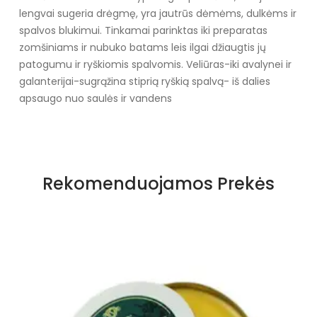
lengvai sugeria drėgmę, yra jautrūs dėmėms, dulkėms ir
spalvos blukimui. Tinkamai parinktas iki preparatas
zomšiniams ir nubuko batams leis ilgai džiaugtis jų
patogumu ir ryškiomis spalvomis. Veliūras
-iki avalynei ir
galanterijai
-sugrąžina stiprią ryškią spalvą
- iš dalies
apsaugo nuo saulės ir vandens
Specifikacija
Spalva
Rudos ir smėlio spalvos atspalviai
Rekomenduojamos Prekės
Palaidinės
100 ml
Taikymo tipas
Purkštukas
Paskirtis
Zomša / Nubukas
Būklė
Nauja