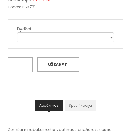
Kodas: BSB721
Dydžiai
UŽSAKYTI
Apašymas
Specifikacija
Zomšai ir nubukui reikia ypatingos priežiūros, nes jie