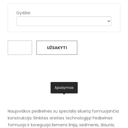
Dydžiai
UŽSAKYTI
Apašymas
Naujoviškos pėdkelnės su specialia siluetą formuojančia
konstrukcija. Rinkitės ateities technologiją! Pėdkelnės
formuoja ir koreguoja liemens liniją, sėdmenis, šlaunis,