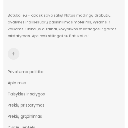
Batukai.eu - atrask savo stilių! Platus madingų drabužių,
avalynės ir aksesuarų pasirinkimas moterims, vyrams ir
vaikams. Unikalūs dizainai, kokybiškos medžiagos ir greitas
pristatymas. Apsirenk stilingai su Batukai.eu!
Privatumo politika
Apie mus
Taisyklės ir sąlygos
Prekių pristatymas
Prekių grąžinimas
Dydžių lentelė