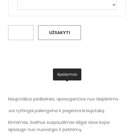
UŽSAKYTI
Apašymas
Naujoviškos pėdkelnės, apsaugančios nuo išsiplėtimo.
Jos ryžtingai palengvina ir pagerina kraujotaką.
Kintamas, švelnus suspaudimas išilgai visos kojos
apsaugo nuo nuovargio ir patinimų.