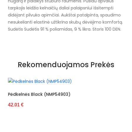
nugarą ir palaikys stuburo raumenis. Pusiau apvalus
tarpkojis leidžia kelnaičių daliai palaipsniui išsitempti
didėjant pilvuko apimčiai. Aukštai patalpinta, spaudimo
nesukelianti elastinė užtikrina skubų dėvėjimo komfortą.
Sudėtis Sudėtis 91 % poliamidas, 9 % likra. Storis 100 DEN.
Rekomenduojamos Prekės
elnės Black (NMP54903)
1 €