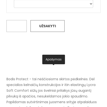
UŽSAKYTI
Apašymas
Bodis Protect - tai nėščiosioms skirtos pėdkelnės. Dėl
specialios kelnaičių konstrukcijos ir itin elastingų Lycra
Soft Comfort siūlų jos švelniai prilaikys jūsų augantį
pilvuką iš apačios, nesukeldamos jokio spaudimo.
Papildomas sutvirtinimas juosmens srityje atpalaiduos