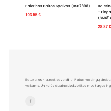
lvos (BSB7898)
Balerinos Juodos Eko Odos Vinceza
Su
Pašiltinimas
– Elegancijai Ir Patogumui Kasdien.
Ek
(BSB8144)
Originali gamintojo pakuotė
11
28.87 €
Lytis
Būklė
Aukštis
Batų aukštis
Kulno/platformos aukštis
Batukai.eu - atrask savo stilių! Platus madingų drabu
Dominuojantis raštas
vaikams. Unikalūs dizainai, kokybiškos medžiagos ir gr
Užsegimas
Dydžiai