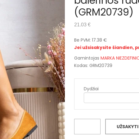
balerinos ru
(GRM20739)
21.03 €
Be PVM: 17.38 €
Jei užsisakysite šiandien, p
Gamintojas
MARKA NIEZDEFIN
Kodas: GRM20739
Dydžiai
UŽSAKYTI