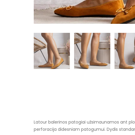
Latour balerinos patogiai užsimaunamos ant plokš
perforacija didesniam patogumui. Dydis standart