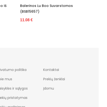
stomos
Odinės Balerinos (BSB18251)
Auksi
Kulkš
30.33 €
47.49
ivatumo politika
Kontaktai
pie mus
Prekių ženklai
isyklės ir sąlygos
Įdomu
rekių pristatymas
rekių grąžinimas