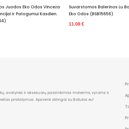
varstomos Balerinos Lu Boo Iš
Balerinos Lu Boo Suvar
Nėra
o Odos (BSB15656)
(BSB15657)
Dėžė
.08 €
11.08 €
Moterims
Nauja
Žemas
7
1
Pr
žių, avalynės ir aksesuarų pasirinkimas moterims, vyrams ir
modelis
A
eitas pristatymas. Apsirenk stilingai su Batukai.eu!
įsispiriami
Ta
P
36-41
P