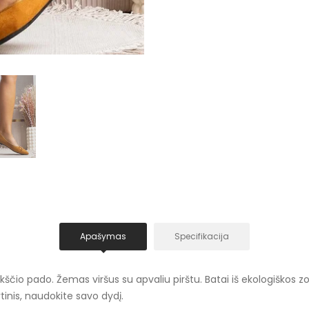
Apašymas
Specifikacija
čio pado. Žemas viršus su apvaliu pirštu. Batai iš ekologiškos z
inis, naudokite savo dydį.