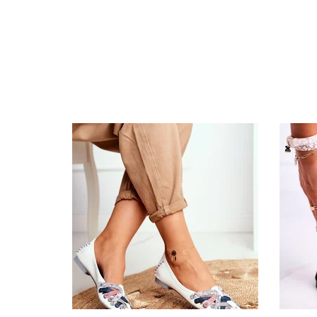
Specifikacija
Papildomos funkcijos
Kolekcija
Spalva
Pado spalva
Modelis
pado medžiaga
Vidpadžio medžiaga
Išorinė medžiaga
Bato priekis
Dydis