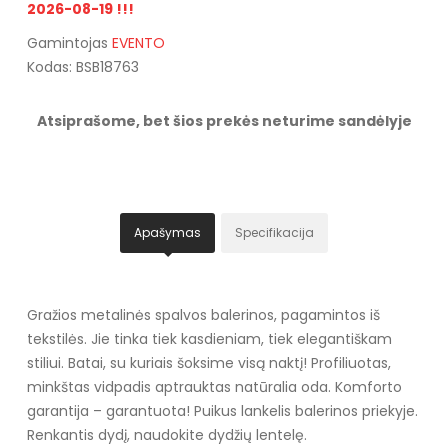
2026-08-19 !!!
Gamintojas
EVENTO
Kodas: BSB18763
Atsiprašome, bet šios prekės neturime sandėlyje
Apašymas
Specifikacija
Gražios metalinės spalvos balerinos, pagamintos iš
tekstilės. Jie tinka tiek kasdieniam, tiek elegantiškam
stiliui. Batai, su kuriais šoksime visą naktį! Profiliuotas,
minkštas vidpadis aptrauktas natūralia oda. Komforto
garantija – garantuota! Puikus lankelis balerinos priekyje.
Renkantis dydį, naudokite dydžių lentelę.