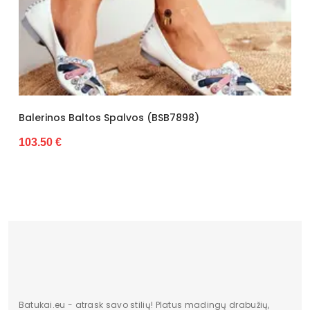
Kategorija
Moterims
Valdiklis
-
Būklė
Nauja
Spalvos (BSB7898)
Balerinos Juodos Eko
Patogumui Kasdien. 
28.85 €
Batukai.eu - atrask savo stilių! Platus madingų drabužių,