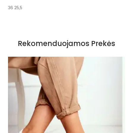
36 25,5
Specifikacija
Spalva
Juoda
Rekomenduojamos Prekės
Užsegimas
Įsispiriami
Išorinė medžiaga
Tekstilė
Vidus
Oda
Šiltas
Ne
Kulno tipas
Lygus
Kulno aukštis
0 - 3 cm
Bendras ilgis
5 cm