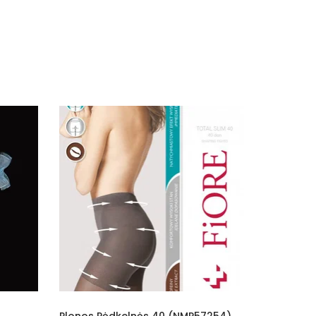
s Pėdkelnės 40 (NMP57254)
Trippy Tights 20 Den (NMP