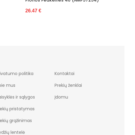
€
22.23 €
ivatumo politika
Kontaktai
pie mus
Prekių ženklai
isyklės ir sąlygos
Įdomu
rekių pristatymas
rekių grąžinimas
džių lentelė