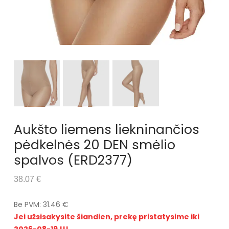
Aukšto liemens liekninančios
pėdkelnės 20 DEN smėlio
spalvos (ERD2377)
38.07 €
Be PVM: 31.46 €
Jei užsisakysite šiandien, prekę pristatysime iki
2026-08-19 !!!