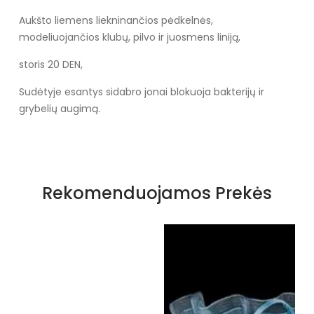
Aukšto liemens liekninančios pėdkelnės,
modeliuojančios klubų, pilvo ir juosmens liniją,
storis 20 DEN,
Sudėtyje esantys sidabro jonai blokuoja bakterijų ir
grybelių augimą.
Specifikacija
pėdkelnės
tights
Rekomenduojamos Prekės
smėlio spalvos
smėlio spalvos
85% polyamide
85% polyamide, 15% elastane
20
20
trikotažas
hosiery