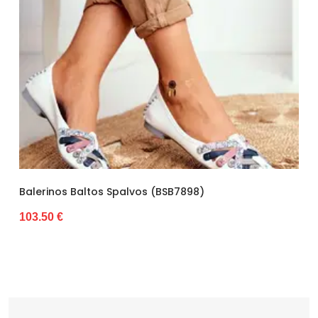
Užsegimas
surištas prie kulkšnies
Balerinos Baltos Spalvos (BSB7898)
Bal
Pat
103.50 €
28.