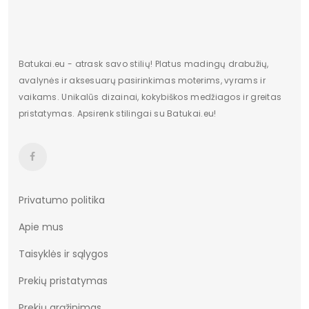
Batukai.eu - atrask savo stilių! Platus madingų drabužių,
avalynės ir aksesuarų pasirinkimas moterims, vyrams ir
vaikams. Unikalūs dizainai, kokybiškos medžiagos ir greitas
pristatymas. Apsirenk stilingai su Batukai.eu!
Privatumo politika
Apie mus
Taisyklės ir sąlygos
Prekių pristatymas
Prekių grąžinimas