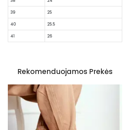
38
24
39
25
40
25.5
41
26
Specifikacija
Spalva
sidabro spalvos
Rekomenduojamos Prekės
Medžiaga
sudurtinė
Bato priekis
Smailas
Kulnas
ploksčias
Stilius
elegantiškas
Modelis
lygus