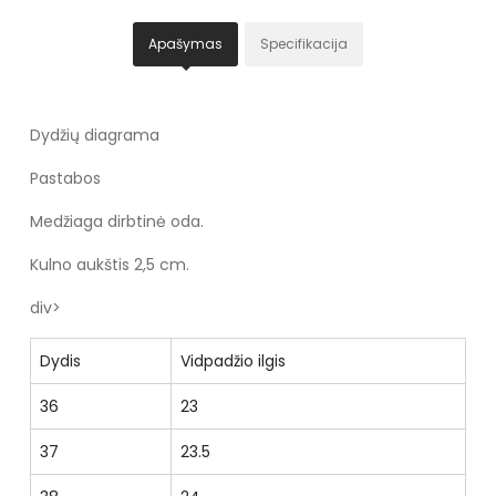
Apašymas
Specifikacija
Dydžių diagrama
Pastabos
Medžiaga dirbtinė oda.
Kulno aukštis 2,5 cm.
div>
Dydis
Vidpadžio ilgis
36
23
37
23.5