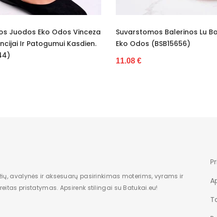
kasdieninis
kasdienai
 Odos Vinceza
Suvarstomos Balerinos Lu Boo Iš
Bal
pavasaris Vasara
umui Kasdien.
Eko Odos (BSB15656)
(BS
moteriška
11.08 €
11.
odos imitacija 50% natūrali oda 50%
100% zomšos imitacija
ekologiška zomša
juodas
Pr
žių, avalynės ir aksesuarų pasirinkimas moterims, vyrams ir
A
eitas pristatymas. Apsirenk stilingai su Batukai.eu!
Ta