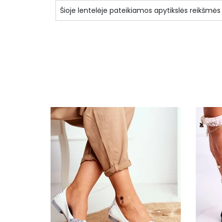
Šioje lentelėje pateikiamos apytikslės reikšmės
Specifikacija
Priekio tipas
Būklė
Kulno aukštis
Kulno tipas
Užsegimo tipas
Vidpadis
Apsiuvimas
Padas