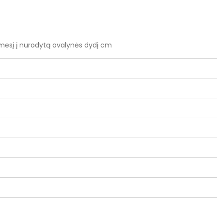
ėmesį į nurodytą avalynės dydį cm