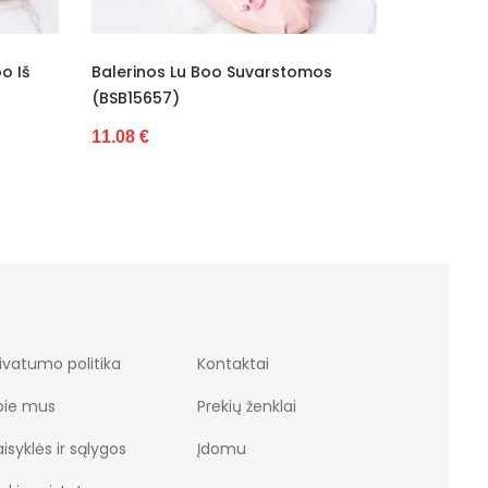
erinos Lu Boo Suvarstomos
Odinės Balerinos (BSB18
B15657)
30.33 €
08 €
ivatumo politika
Kontaktai
pie mus
Prekių ženklai
isyklės ir sąlygos
Įdomu