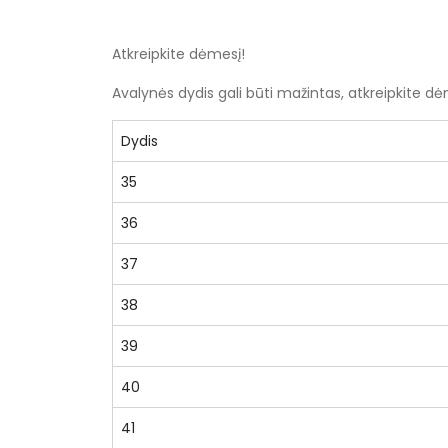
Atkreipkite dėmesį!
Avalynės dydis gali būti mažintas, atkreipkite d
Dydis
35
36
37
38
39
40
41