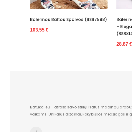
Skirti progai
Stilius
Balerinos Baltos Spalvos (BSB7898)
Balerinos Juodos Eko
Sezonas
– Elegancijai Ir Patog
103.55 €
(BSB8144)
Lytis
28.87 €
Vidinė medžiaga
Išorinė medžiaga
Medžiaga
Spalva
Batukai.eu - atrask savo stilių! Platus madingų drabu
vaikams. Unikalūs dizainai, kokybiškos medžiagos ir gr