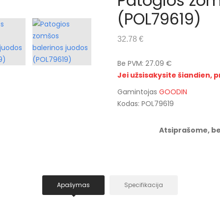
Patogios zom
(POL79619)
32.78 €
Be PVM: 27.09 €
Jei užsisakysite šiandien, p
Gamintojas
GOODIN
Kodas: POL79619
Atsiprašome, be
Apašymas
Specifikacija