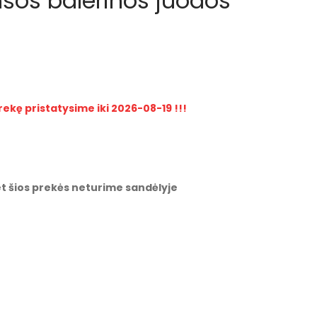
šos balerinos juodos
rekę pristatysime iki 2026-08-19 !!!
t šios prekės neturime sandėlyje