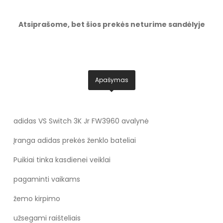
Atsiprašome, bet šios prekės neturime sandėlyje
Apašymas
adidas VS Switch 3K Jr FW3960 avalynė
Įranga adidas prekės ženklo bateliai
Puikiai tinka kasdienei veiklai
pagaminti vaikams
žemo kirpimo
užsegami raišteliais