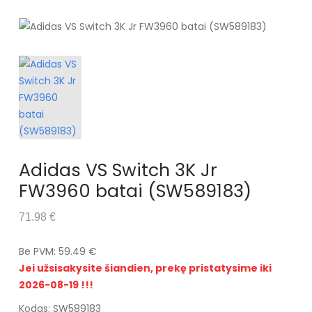
Adidas VS Switch 3K Jr
FW3960 batai (SW589183)
71.98 €
Be PVM: 59.49 €
Jei užsisakysite šiandien, prekę pristatysime iki
2026-08-19 !!!
Kodas: SW589183