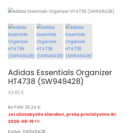
Adidas Essentials Organizer
HT4738 (SW949428)
43.85 €
Be PVM: 36.24 €
Jei užsisakysite šiandien, prekę pristatysime iki
2026-08-19 !!!
Kodas: SW949428