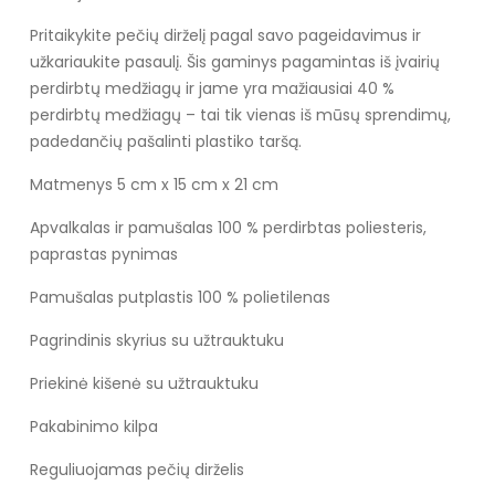
Pritaikykite pečių dirželį pagal savo pageidavimus ir
užkariaukite pasaulį. Šis gaminys pagamintas iš įvairių
perdirbtų medžiagų ir jame yra mažiausiai 40 %
perdirbtų medžiagų – tai tik vienas iš mūsų sprendimų,
padedančių pašalinti plastiko taršą.
Matmenys 5 cm x 15 cm x 21 cm
Apvalkalas ir pamušalas 100 % perdirbtas poliesteris,
paprastas pynimas
Pamušalas putplastis 100 % polietilenas
Pagrindinis skyrius su užtrauktuku
Priekinė kišenė su užtrauktuku
Pakabinimo kilpa
Reguliuojamas pečių dirželis