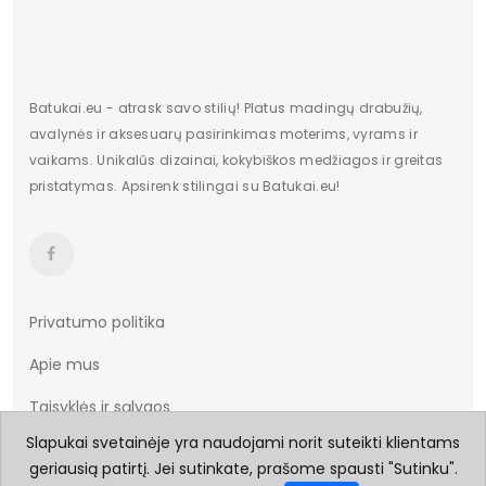
Batukai.eu - atrask savo stilių! Platus madingų drabužių,
avalynės ir aksesuarų pasirinkimas moterims, vyrams ir
vaikams. Unikalūs dizainai, kokybiškos medžiagos ir greitas
pristatymas. Apsirenk stilingai su Batukai.eu!
Privatumo politika
Apie mus
Taisyklės ir sąlygos
Slapukai svetainėje yra naudojami norit suteikti klientams
Prekių pristatymas
geriausią patirtį. Jei sutinkate, prašome spausti "Sutinku".