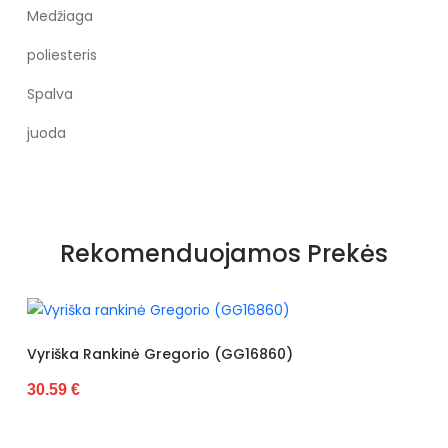
Medžiaga
poliesteris
Spalva
juoda
Rekomenduojamos Prekės
yriška Rankinė Gregorio (GG16860)
0.59 €