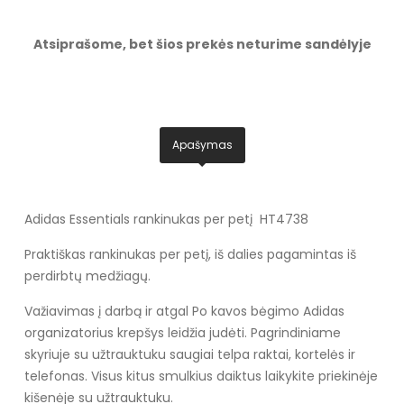
Atsiprašome, bet šios prekės neturime sandėlyje
Apašymas
Adidas Essentials rankinukas per petį HT4738
Praktiškas rankinukas per petį, iš dalies pagamintas iš
perdirbtų medžiagų.
Važiavimas į darbą ir atgal Po kavos bėgimo Adidas
organizatorius krepšys leidžia judėti. Pagrindiniame
skyriuje su užtrauktuku saugiai telpa raktai, kortelės ir
telefonas. Visus kitus smulkius daiktus laikykite priekinėje
kišenėje su užtrauktuku.