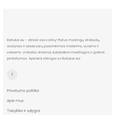
Aukštis centimetrais
10
plotis centimetrais
13
Pašiltinimo tipas
Ne
Originali gamintojo pakuotė
dėžė
Batukai.eu - atrask savo stilių! Platus madingų drabužių,
Dominuojantis raštas
Be rašto
avalynės ir aksesuarų pasirinkimas moterims, vyrams ir
vaikams. Unikalūs dizainai, kokybiškos medžiagos ir greitas
pado medžiaga
Plastmasinis
pristatymas. Apsirenk stilingai su Batukai.eu!
Bato priekis
kvadratinis
Papildomos funkcijos
Nėra
Kolekcija
Pavasaris Vasara
Privatumo politika
Ruduo
Apie mus
Pakuotės būklė
Originalus
Taisyklės ir sąlygos
Bendras svoris gramais
606.67