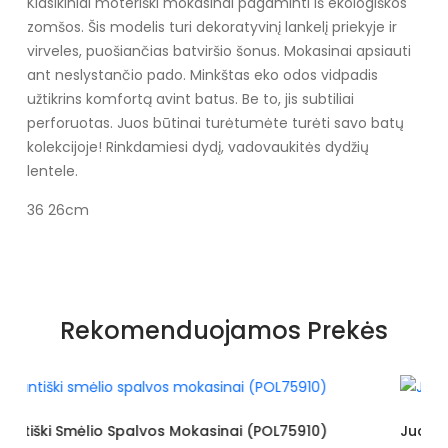
Klasikiniai moteriški mokasinai pagaminti iš ekologiškos
zomšos. Šis modelis turi dekoratyvinį lankelį priekyje ir
virveles, puošiančias batviršio šonus. Mokasinai apsiauti
ant neslystančio pado. Minkštas eko odos vidpadis
užtikrins komfortą avint batus. Be to, jis subtiliai
perforuotas. Juos būtinai turėtumėte turėti savo batų
kolekcijoje! Rinkdamiesi dydį, vadovaukitės dydžių
lentele.
36 26cm
Specifikacija
Spalva
Smėlio spalvos
Rekomenduojamos Prekės
Pado spalva
Ruda
Papildoma spalva
sidabro
Gamintojo spalvos
Smėlio spalvos
(POL75910)
Juodi Mokasinai Dekoruoti Kaspinu (POL75