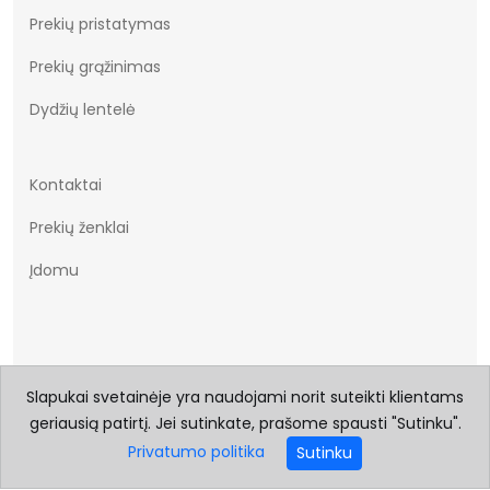
Prekių pristatymas
Prekių grąžinimas
Dydžių lentelė
Kontaktai
Prekių ženklai
Įdomu
Slapukai svetainėje yra naudojami norit suteikti klientams
geriausią patirtį. Jei sutinkate, prašome spausti "Sutinku".
© 2026 Visos teisės saugomos Batukai.eu
Privatumo politika
Sutinku