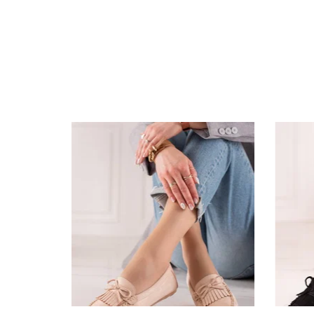
Specifikacija
Papildomos funkcijos
Kolekcija
Spalva
Pado spalva
Modelis
pado medžiaga
Vidpadžio medžiaga
Išorinė medžiaga
Gamintojo spalvos pavadinimas
Bato priekis