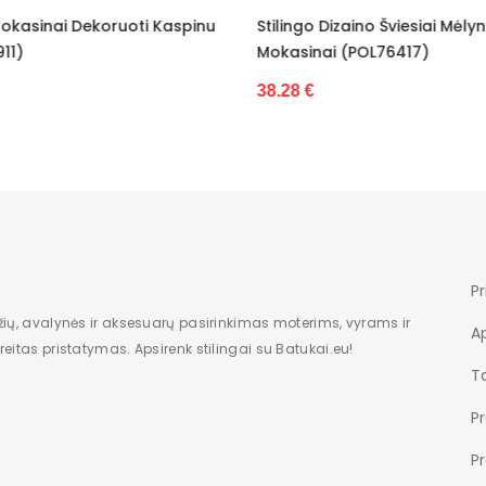
ngo Dizaino Šviesiai Mėlyni
Elegantiški Klasikinio Dizai
Standartin
sinai (POL76417)
Mokasinai (POL76949)
Nėra
8 €
36.40 €
Dėžė
Moterims
Nauja
Žemas
Pr
6,5
žių, avalynės ir aksesuarų pasirinkimas moterims, vyrams ir
A
eitas pristatymas. Apsirenk stilingai su Batukai.eu!
1
Ta
modelis
P
įsispiriami
P