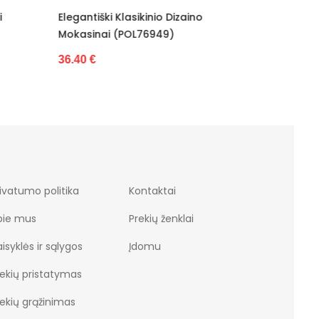
no
Elegantiški Klasikinio Dizaino
Batelia
is
Mokasinai VINCEZA (POL76950)
34.50 €
36.40 €
ivatumo politika
Kontaktai
pie mus
Prekių ženklai
isyklės ir sąlygos
Įdomu
rekių pristatymas
rekių grąžinimas