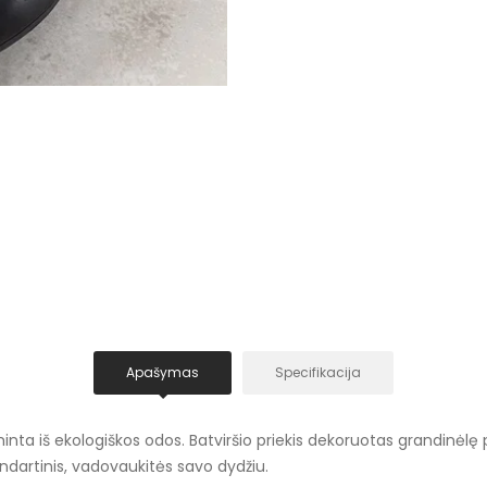
Apašymas
Specifikacija
a iš ekologiškos odos. Batviršio priekis dekoruotas grandinėlę pri
andartinis, vadovaukitės savo dydžiu.