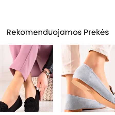
Nėra
Rekomenduojamos Prekės
Ruduo - 
juodas
Juoda
G0-26
Guma
Eko oda
Skóra eko
Juoda
Atviras