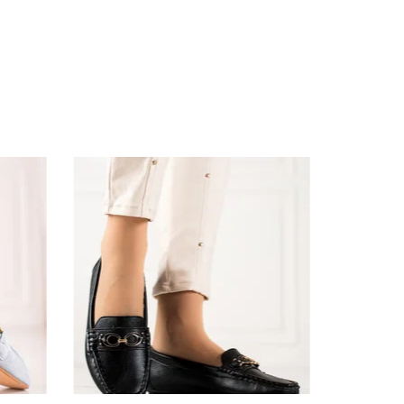
Žiema
logiczna