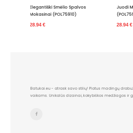
vos
Juodi Mokasinai Dekoruoti Kaspinu
Stili
Dydis
(POL75911)
Moka
Pašiltinimas
28.94 €
38.2
Originali gamintojo pakuotė
Lytis
Būklė
Aukštis
Batų aukštis
Batukai.eu - atrask savo stilių! Platus madingų drabu
vaikams. Unikalūs dizainai, kokybiškos medžiagos ir gr
Kulno/platformos aukštis
Dominuojantis raštas
Užsegimas