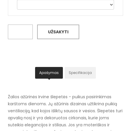
UŽSAKYTI
Apašymas
Specifikacija
Žalios ažūrinės Irvine šlepetės - puikus pasirinkimas
karštoms dienoms. Jų ažūrinis dizainas užtikrina puikią
ventiliaciją, kad kojos išliktų sausos ir vėsios. Šlepetės turi
apvalią nosį ir yra dekoruotos cirkonais, kurie joms
suteikia elegancijos ir stiliaus. Jos yra moteriškos ir