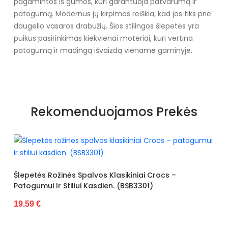
pagamintos iš gumos, kuri garantuoja patvarumą ir
patogumą. Modernus jų kirpimas reiškia, kad jos tiks prie
daugelio vasaros drabužių. Šios stilingos šlepetės yra
puikus pasirinkimas kiekvienai moteriai, kuri vertina
patogumą ir madingą išvaizdą viename gaminyje.
Specifikacija
Papildomos funkcijos
Ažūriniai
Rekomenduojamos Prekės
Kolekcija
Visiems sezonams
Spalva
Žalias
Pado spalva
Ruda
lepetės Rožinės Spalvos Klasikiniai Crocs –
Modelis
Inna
atogumui Ir Stiliui Kasdien. (BSB3301)
pado medžiaga
Guma
9.59 €
Išorinė medžiaga
Ekologiška zomšinė oda