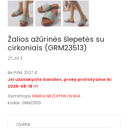
Žalios ažūrinės šlepetės su
cirkoniais (GRM23513)
25.49 €
Be PVM: 21.07 €
Jei užsisakysite šiandien, prekę pristatysime iki
2026-08-19 !!!
Gamintojas
MARKA NIEZDEFINIOWANA
Kodas: GRM23513
Dydžiai