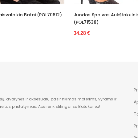
Standartini
Juodos Spalvos Aukštakulniai
Madingi Bateliai Su P
Dėžė
(POL71538)
Kulniukais (POL71539
moteriška
34.28 €
34.28 €
Smeigtuka
Nauja
aukso
16
Pr
10cm
žių, avalynės ir aksesuarų pasirinkimas moterims, vyrams ir
A
eitas pristatymas. Apsirenk stilingai su Batukai.eu!
Be rašto
Ta
Įsispiriami
P
P