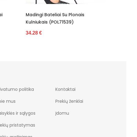
s
lonais
Klasikiniai Juodi Bateliai (POL75519)
La
)
42.34 €
39
s
ivatumo politika
Kontaktai
pie mus
Prekių ženklai
isyklės ir sąlygos
Įdomu
rekių pristatymas
rekių grąžinimas