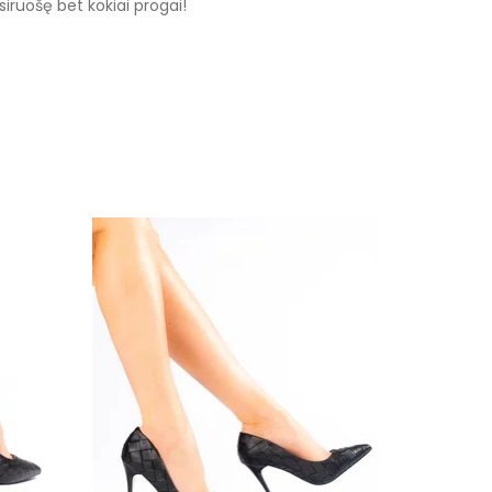
siruošę bet kokiai progai!
las
ezonams
lvos
s