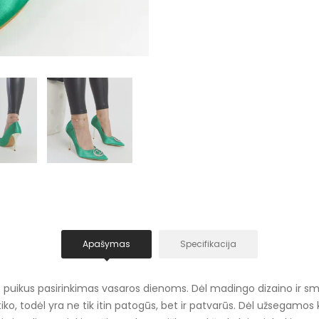
Apašymas
Specifikacija
 - puikus pasirinkimas vasaros dienoms. Dėl madingo dizaino ir smail
o, todėl yra ne tik itin patogūs, bet ir patvarūs. Dėl užsegamos k