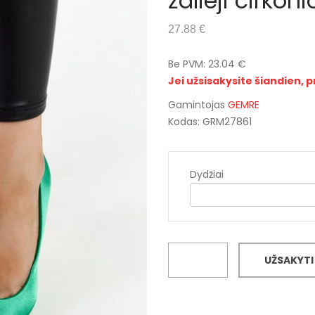
žalieji cirkon
27.88 €
Be PVM: 23.04 €
Jei užsisakysite šiandien, p
Gamintojas
GEMRE
Kodas: GRM27861
Dydžiai
UŽSAKYTI