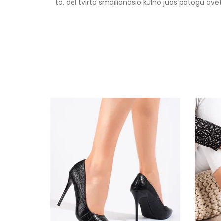
to, dėl tvirto smailianosio kulno juos patogu avėt
Specifikacija
Papildomos funkcijos
Kolekcija
Spalva
Pado spalva
Modelis
pado medžiaga
išorinė medžiaga
Gamintojo spalvos pavadinimas
Bato priekis