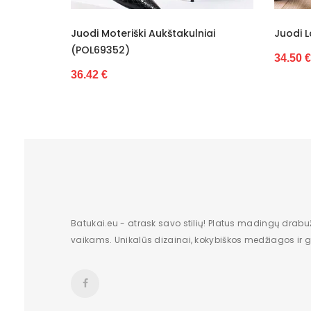
Dydis
štakulniai
Juodi Laisvalaikio Batai (POL70812)
Originali gamintojo pakuotė
34.50 €
Lytis
Kulno tipas
Būklė
Papildoma spalva
Batų aukštis
Kulno/platformos aukštis
Batukai.eu - atrask savo stilių! Platus madingų drabu
vaikams. Unikalūs dizainai, kokybiškos medžiagos ir gr
Dominuojantis raštas
Užsegimas