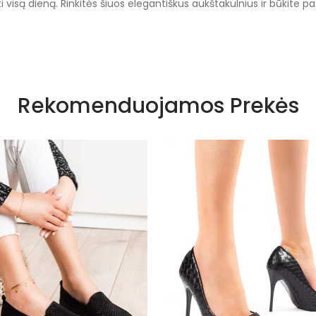
i visą dieną. Rinkitės šiuos elegantiškus aukštakulnius ir būkite pa
kalnų krišto
Rekomenduojamos Prekės
Visiems s
Žalias
Smėlio spa
K225
Plastmasini
Satinas
Žalias
Smailas