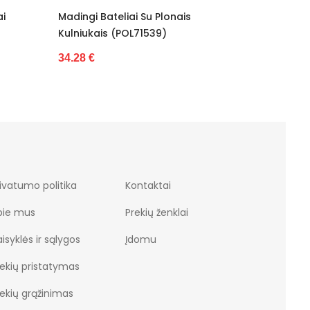
adingi Bateliai Su Plonais
Klasikiniai Juodi Bateli
ulniukais (POL71539)
42.34 €
4.28 €
s
ivatumo politika
Kontaktai
pie mus
Prekių ženklai
isyklės ir sąlygos
Įdomu
rekių pristatymas
rekių grąžinimas