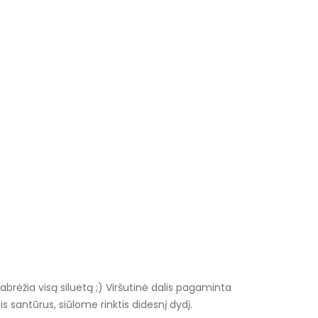
abrėžia visą siluetą ;) Viršutinė dalis pagaminta
 santūrus, siūlome rinktis didesnį dydį.