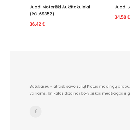
Juodi Moteriški Aukštakulniai
Juodi Laisvalaikio B
Dydis
(POL69352)
34.50 €
Originali gamintojo pakuotė
36.42 €
Lytis
Kulno tipas
Būklė
Batų aukštis
Kulno/platformos aukštis
Batukai.eu - atrask savo stilių! Platus madingų drabu
vaikams. Unikalūs dizainai, kokybiškos medžiagos ir gr
Dominuojantis raštas
Užsegimas
Dydžiai