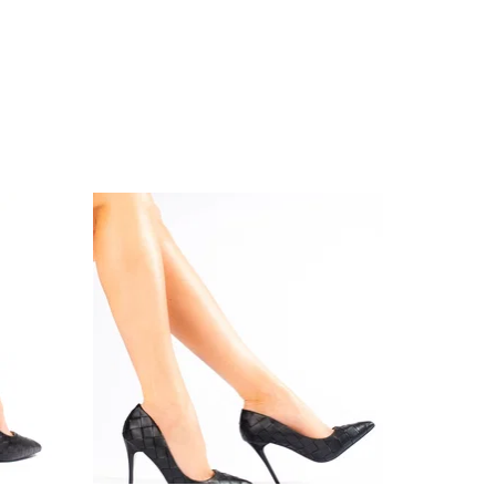
ezonams
2
s
ogiczna