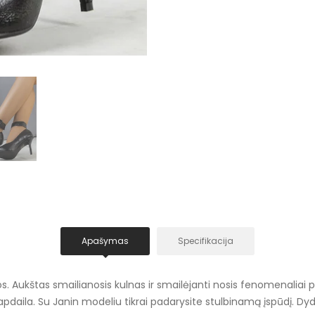
Apašymas
Specifikacija
os. Aukštas smailianosis kulnas ir smailėjanti nosis fenomenaliai p
aila. Su Janin modeliu tikrai padarysite stulbinamą įspūdį. Dydis