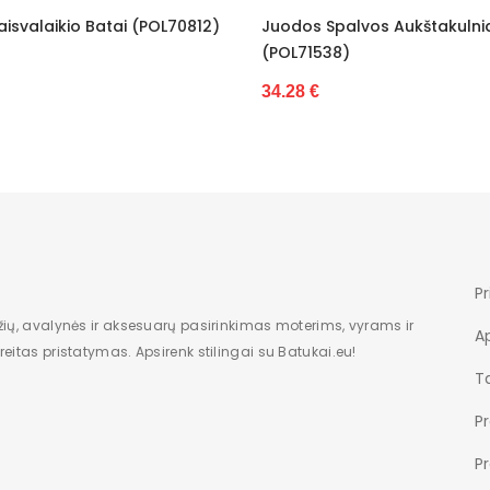
atai (POL70812)
Juodos Spalvos Aukštakulniai
M
Mažesnis
(POL71538)
K
Dėžė
34.28 €
3
Moterims
smeigtuka
Nauja
16,5
Pr
9
žių, avalynės ir aksesuarų pasirinkimas moterims, vyrams ir
A
eitas pristatymas. Apsirenk stilingai su Batukai.eu!
modelis
Ta
įsispiriami
P
36-40
P