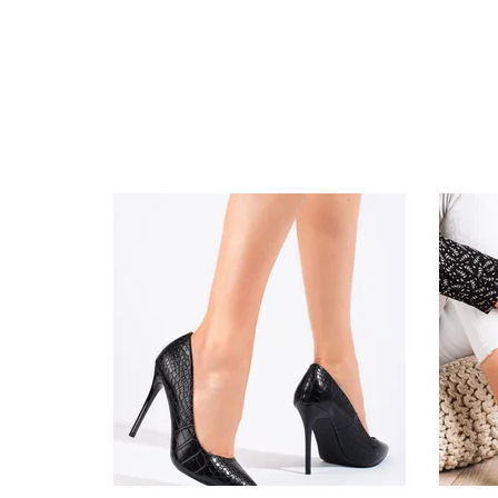
Specifikacija
Papildomos funkcijos
Kolekcija
Spalva
Pado spalva
Modelis
pado medžiaga
Vidpadžio medžiaga
Išorinė medžiaga
Gamintojo spalvos pavadinimas
Bato priekis