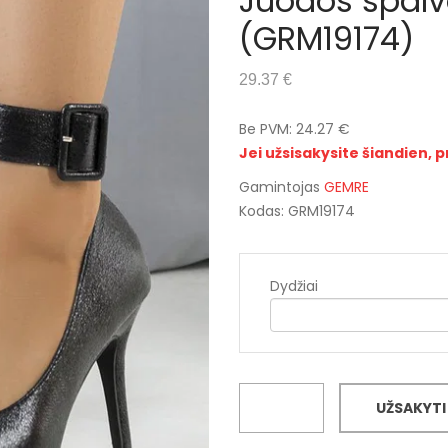
Juodos spalvo
(GRM19174)
29.37 €
Be PVM: 24.27 €
Jei užsisakysite šiandien, p
Gamintojas
GEMRE
Kodas: GRM19174
Dydžiai
UŽSAKYTI