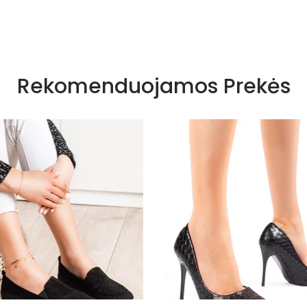
metalinis
Rekomenduojamos Prekės
Visiems s
juodas
Juoda
2F2D575-0
Plastmasini
Eko oda
Skóra ekol
Juoda
Smailas