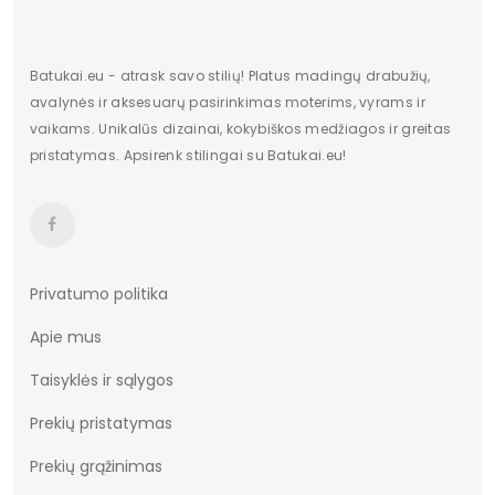
Modelis
5623
Kulno/platformos aukštis
11,5
Batukai.eu - atrask savo stilių! Platus madingų drabužių,
avalynės ir aksesuarų pasirinkimas moterims, vyrams ir
Dominuojantis raštas
Be rašto
vaikams. Unikalūs dizainai, kokybiškos medžiagos ir greitas
pristatymas. Apsirenk stilingai su Batukai.eu!
Užsegimas
Sagtis
Medžiaga
Klasika
Kulno tipas
Stulpelis
Privatumo politika
Apie mus
Taisyklės ir sąlygos
Prekių pristatymas
Prekių grąžinimas