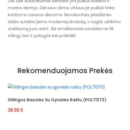
Žali Sille aukštakulniai sandalai yra puikus klasikos ir
mados derinys. Dėl savo žemo viršaus jie puikiai tinka
karštoms vasaros dienoms. Revoliucinės plastikinės
siūlės suteikia jiems modernią išvaizdą, o sagtis užtikrina
stabilumą juos avint. Šie smailianosiai sandalai ne tik
stilingi, bet ir patogūs bei praktiški.
Specifikacija
Papildomos funkcijos
Nėra
Rekomenduojamos Prekės
Kolekcija
Visiems sezonams
Pado spalva
Smėlio spalvos
pado medžiaga
Plastmasinis
 Su Gyvatės Raštu (POL71373)
Basutės Dekoruotos 
30.55 €
išorinė medžiaga
Dirbtinė oda
Bato priekis
Nėra