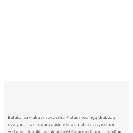
Kulno aukštis
0 - 3 cm
Valdiklis
-
Būklė
Nauja
Dydžiai
Siūlome rinktis šiek tiek didesnį
dydį
Batukai.eu - atrask savo stilių! Platus madingų drabužių,
avalynės ir aksesuarų pasirinkimas moterims, vyrams ir
vaikams. Unikalūs dizainai, kokybiškos medžiagos ir greitas