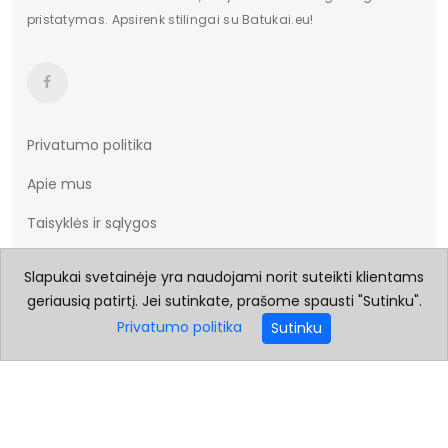
pristatymas. Apsirenk stilingai su Batukai.eu!
Privatumo politika
Apie mus
Taisyklės ir sąlygos
Prekių pristatymas
Slapukai svetainėje yra naudojami norit suteikti klientams
Prekių grąžinimas
geriausią patirtį. Jei sutinkate, prašome spausti "Sutinku".
Privatumo politika
Sutinku
Dydžių lentelė
Kontaktai
Prekių ženklai