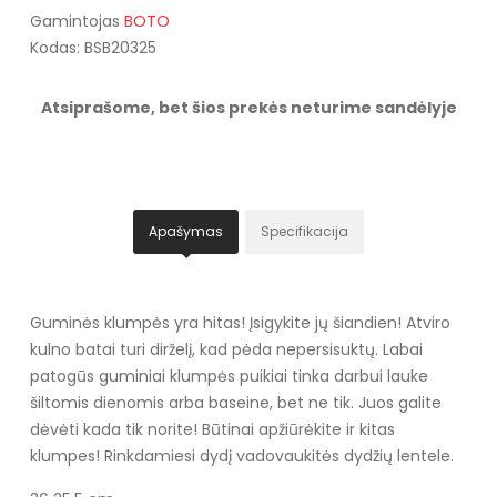
Gamintojas
BOTO
Kodas: BSB20325
Atsiprašome, bet šios prekės neturime sandėlyje
Apašymas
Specifikacija
Guminės klumpės yra hitas! Įsigykite jų šiandien! Atviro
kulno batai turi dirželį, kad pėda nepersisuktų. Labai
patogūs guminiai klumpės puikiai tinka darbui lauke
šiltomis dienomis arba baseine, bet ne tik. Juos galite
dėvėti kada tik norite! Būtinai apžiūrėkite ir kitas
klumpes! Rinkdamiesi dydį vadovaukitės dydžių lentele.