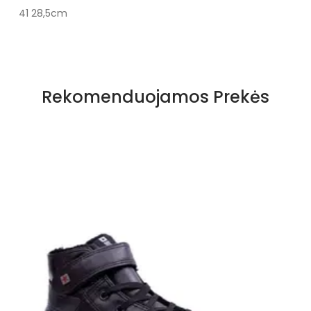
41 28,5cm
Specifikacija
Spalva
Juoda
Rekomenduojamos Prekės
Pado spalva
juodas
Užsegimas
Suvarstomi
Išorinė medžiaga
Zomša
Vidus
Tekstilė
Pamušalas
Nėra
Kulno tipas
platforma
Pašiltinimo tipas
Ne
Bendras ilgis
8 cm