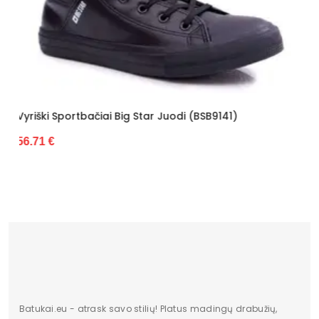
Platforma / padas
2,5 cm
Kategorija
Vyrams
Būklė
Nauja
ilgis centimetrais
35
uodi (BSB9141)
Vyriški Sportbačiai Big Star Balti
56.71 €
Aukštis centimetrais
13
plotis centimetrais
24
Originali gamintojo pakuotė
dėžė
pado medžiaga
Guma
Bato priekis
apskritas
Aukštis
žemas
Batukai.eu - atrask savo stilių! Platus madingų drabužių,
Dominuojantis raštas
Be rašto