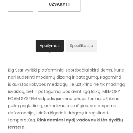
UŽSAKYTI
Apašymas
Specifikacija
Big Star vyriški platforminiai sportbačiai skirti tiems, kurie
nori suderinti modernų dizainą ir patogumą. Pagaminti
iš aukštos kokybės medžiagų, jie užtikrina ne tik madingą
išvaizdą, bet ir patogumą juos avint ilgą laiką. MEMORY
FOAM SYSTEM vidpadis įsimena pėdos formą, užtikrina
puikų prigludimą, amortizuoja smūgius, yra atsparus
deformacijai, leidžia išgarinti drėgmę ir reguliuoti
temperatūrą.
Rinkdamiesi dydį vadovaukitės dydžių
lentele.