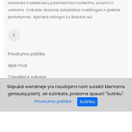
avalynės ir aksesuarų pasirinkimas moterims, vyrams ir
vaikams. Unikalūs dizainai, kokybiškos medžiagos ir greitas
Papildomos funkcijos
Nėra
pristatymas. Apsirenk stilingai su Batukai.eu!
Sezonas
Autumn/Winter
Kilmės šalis
Chiny
Bendras svoris gramais
1820
Privatumo politika
etiketė
-15% z KODEM: BEST
Apie mus
Taisyklės ir sąlygos
Slapukai svetainėje yra naudojami norit suteikti klientams
Prekių pristatymas
geriausią patirtį. Jei sutinkate, prašome spausti "Sutinku".
Prekių grąžinimas
Privatumo politika
Sutinku
Dydžių lentelė
Kontaktai