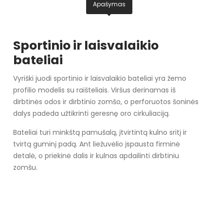
Apašymas
Sportinio ir laisvalaikio
bateliai
Vyriški juodi sportinio ir laisvalaikio bateliai yra žemo
profilio modelis su raišteliais. Viršus derinamas iš
dirbtinės odos ir dirbtinio zomšo, o perforuotos šoninės
dalys padeda užtikrinti geresnę oro cirkuliaciją.
Bateliai turi minkštą pamušalą, įtvirtintą kulno sritį ir
tvirtą guminį padą. Ant liežuvėlio įspausta firminė
detalė, o priekinė dalis ir kulnas apdailinti dirbtiniu
zomšu.