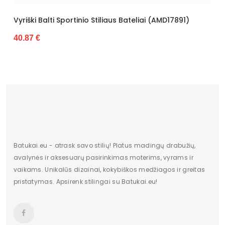
 Balti Sportinio Stiliaus Bateliai (AMD17891)
Vyriški Sp
€
47.50 €
Batukai.eu - atrask savo stilių! Platus madingų drabužių,
avalynės ir aksesuarų pasirinkimas moterims, vyrams ir
vaikams. Unikalūs dizainai, kokybiškos medžiagos ir greitas
pristatymas. Apsirenk stilingai su Batukai.eu!