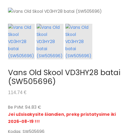
Vans Old Skool VD3HY28 batai
(SW505696)
114.74 €
Be PVM: 94.83 €
Jei užsisakysite šiandien, prekę pristatysime iki
2026-08-19 !!!
Kodas: SW505696