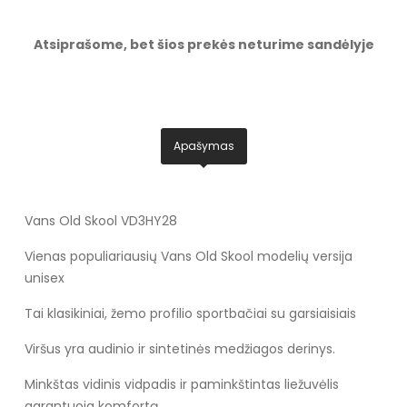
Atsiprašome, bet šios prekės neturime sandėlyje
Apašymas
Vans Old Skool VD3HY28
Vienas populiariausių Vans Old Skool modelių versija
unisex
Tai klasikiniai, žemo profilio sportbačiai su garsiaisiais
Viršus yra audinio ir sintetinės medžiagos derinys.
Minkštas vidinis vidpadis ir paminkštintas liežuvėlis
garantuoja komfortą.