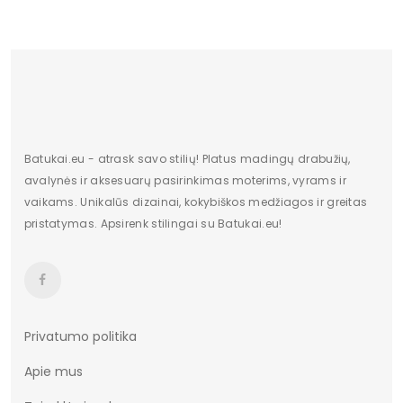
Charakteris
Nėra
Papildoma spalva
Rožinis
Medžiaga
plastikinis
Kilmės šalis
Chiny
Batukai.eu - atrask savo stilių! Platus madingų drabužių,
avalynės ir aksesuarų pasirinkimas moterims, vyrams ir
vaikams. Unikalūs dizainai, kokybiškos medžiagos ir greitas
pristatymas. Apsirenk stilingai su Batukai.eu!
Privatumo politika
Apie mus