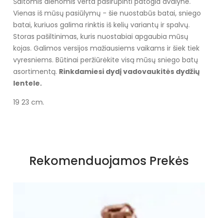
Šaltomis dienomis verta pasirūpinti patogia avalyne.
Vienas iš mūsų pasiūlymų - šie nuostabūs batai, sniego
batai, kuriuos galima rinktis iš kelių variantų ir spalvų.
Storas pašiltinimas, kuris nuostabiai apgaubia mūsų
kojas. Galimos versijos mažiausiems vaikams ir šiek tiek
vyresniems. Būtinai peržiūrėkite visą mūsų sniego batų
asortimentą.
Rinkdamiesi dydį vadovaukitės dydžių
lentele.
19 23 cm.
Specifikacija
Spalva
Rožiniai atspalviai
Rekomenduojamos Prekės
Užsegimas
Įsispiriami
Išorinė medžiaga
Plastmasinis
Vidus
Šiltas su ekologišku kailiuku