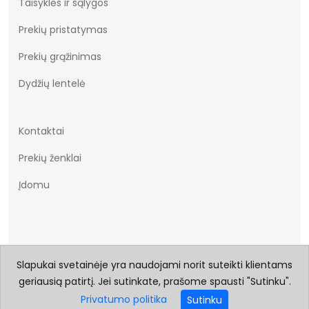
Taisyklės ir sąlygos
Prekių pristatymas
Prekių grąžinimas
Dydžių lentelė
Kontaktai
Prekių ženklai
Įdomu
Slapukai svetainėje yra naudojami norit suteikti klientams
geriausią patirtį. Jei sutinkate, prašome spausti "Sutinku".
© 2026 Visos teisės saugomos Batukai.eu
Privatumo politika
Sutinku