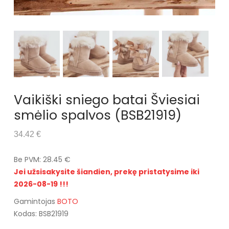
Vaikiški sniego batai Šviesiai
smėlio spalvos (BSB21919)
34.42 €
Be PVM: 28.45 €
Jei užsisakysite šiandien, prekę pristatysime iki
2026-08-19 !!!
Gamintojas
BOTO
Kodas: BSB21919