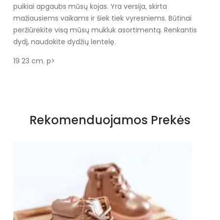
puikiai apgaubs mūsų kojas. Yra versija, skirta
mažiausiems vaikams ir šiek tiek vyresniems. Būtinai
peržiūrėkite visą mūsų mukluk asortimentą. Renkantis
dydį, naudokite dydžių lentelę.
19 23 cm. p>
Specifikacija
Spalva
Rudos ir smėlio spalvos
Rekomenduojamos Prekės
atspalviai
Užsegimas
Įsispiriami
Išorinė medžiaga
Ekologiška zomša
Vidus
Šiltas su ekologišku kailiuku
Šiltas
Ekologiškas kailis