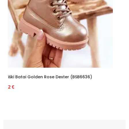
Kulno tipas
Be kulno
Bendras ilgis
11 cm dydžiui 25
Kategorija
Mergaitiška
Aulo plotis
8 cm dydžiui 25
Platforma / padas
2,5 cm
Valdiklis
-
Būklė
Nauja
6636)
Šilti Vaikiški Batai (BSB6847)
ilgis centimetrais
21
19.59 €
Aukštis centimetrais
11
plotis centimetrais
20
Bendras svoris
770
gramais