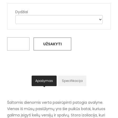
Dydžiai
UŽSAKYTI
Apašymas
Specifikacija
Šaltomis dienomis verta pasirūpinti patogia avalyne.
Vienas iš mūsų pasiūlymų yra šie puikūs batai, kuriuos
galima įsigyti kelių versijų ir spalvų. Stora izoliacija, kuri