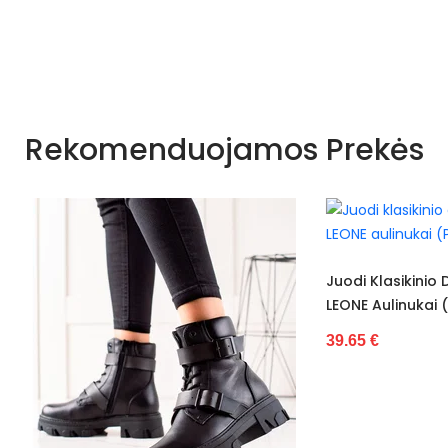
Nėra
Rekomenduojamos Prekės
Visiems sezona
Abrikosas
Smėlio spalvos
U9B-XX4664-1
Juodi Klasikinio Dizaino SER
LEONE Aulinukai (POL74597)
Guma
39.65 €
Dirbtinė oda
Atviras
Standartinis