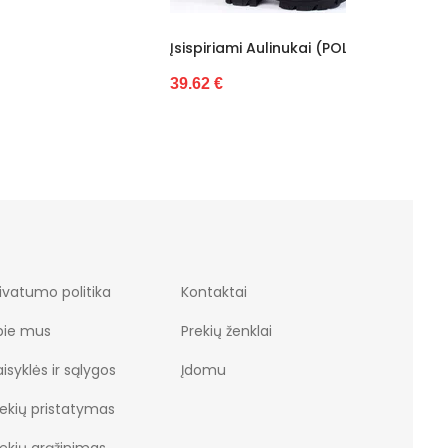
Įsispiriami Aulinukai (POL74867)
Juodi Suv
Aulinukai
39.62 €
32.26 €
ivatumo politika
Kontaktai
pie mus
Prekių ženklai
isyklės ir sąlygos
Įdomu
rekių pristatymas
rekių grąžinimas