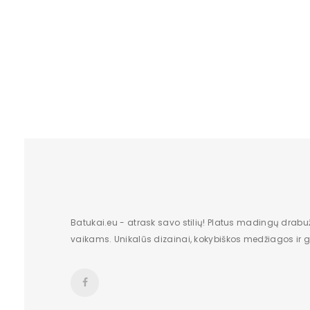
Pašiltinimas
Juodi K
Originali gamintojo pakuotė
Su Sag
Lytis
50.40 
Būklė
Aukštis
Batų aukštis
Kulno/platformos aukštis
Dominuojantis raštas
Batukai.eu - atrask savo stilių! Platus madingų drabu
vaikams. Unikalūs dizainai, kokybiškos medžiagos ir gr
Užsegimas