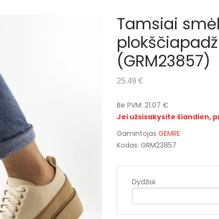
Tamsiai smėl
plokščiapadž
(GRM23857)
25.49 €
Be PVM: 21.07 €
Jei užsisakysite šiandien, p
Gamintojas
GEMRE
Kodas: GRM23857
Dydžiai