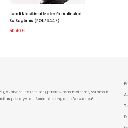
Nėra
lasikiniai Moteriški Aulinukai
Dėžė
timis (POL74447)
Moterims
€
Nauja
Žemas
10,5
4
Pr
Be rašto
žių, avalynės ir aksesuarų pasirinkimas moterims, vyrams ir
A
eitas pristatymas. Apsirenk stilingai su Batukai.eu!
Suvarstomi
Ta
P
P