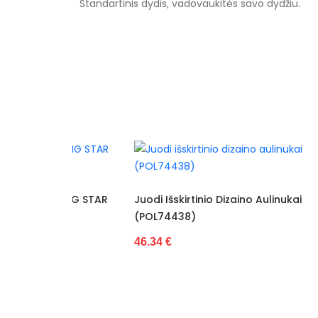
Standartinis dydis, vadovaukitės savo dydžiu.
Specifikacija
Papildomos funkcijos
Kolekcija
Spalva
Pado spalva
Modelis
 BIG STAR
Juodi Išskirtinio Dizaino Aulinukai
(POL74438)
pado medžiaga
46.34 €
Išorinė medžiaga
Bato priekis
Dydis