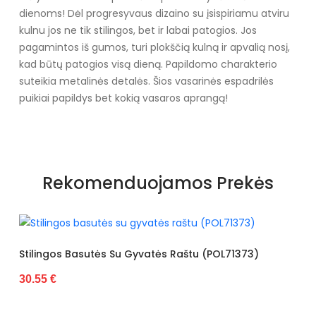
dienoms! Dėl progresyvaus dizaino su įsispiriamu atviru
kulnu jos ne tik stilingos, bet ir labai patogios. Jos
pagamintos iš gumos, turi plokščią kulną ir apvalią nosį,
kad būtų patogios visą dieną. Papildomo charakterio
suteikia metalinės detalės. Šios vasarinės espadrilės
puikiai papildys bet kokią vasaros aprangą!
Specifikacija
Medžiaga
Espadrilės
Rekomenduojamos Prekės
Kolekcija
Visiems sezonams
Spalva
Žalias
Pado spalva
Smėlio spalvos
Gyvatės Raštu (POL71373)
Basutės Dekoruotos Gyva
30.55 €
Modelis
2905
pado medžiaga
Guma