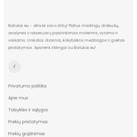
Dominuojantis raštas
Be rašto
Užsegimas
Įsispiriami
Batukai.eu - atrask savo stilių! Platus madingų drabužių,
avalynės ir aksesuarų pasirinkimas moterims, vyrams ir
vaikams. Unikalūs dizainai, kokybiškos medžiagos ir greitas
pristatymas. Apsirenk stilingai su Batukai.eu!
Privatumo politika
Apie mus
Taisyklės ir sąlygos
Prekių pristatymas
Prekių grąžinimas