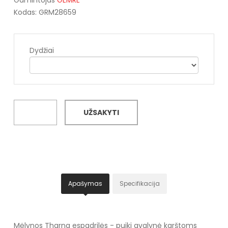
Kodas: GRM28659
Dydžiai
UŽSAKYTI
Apašymas
Specifikacija
Mėlynos Tharna espadrilės - puiki avalynė karštoms