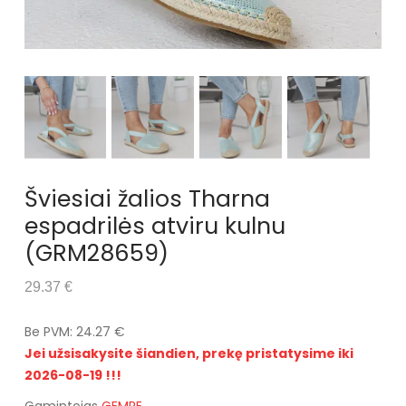
Šviesiai žalios Tharna
espadrilės atviru kulnu
(GRM28659)
29.37 €
Be PVM: 24.27 €
Jei užsisakysite šiandien, prekę pristatysime iki
2026-08-19 !!!
Gamintojas
GEMRE