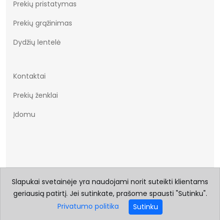
Prekių pristatymas
Prekių grąžinimas
Dydžių lentelė
Kontaktai
Prekių ženklai
Įdomu
Slapukai svetainėje yra naudojami norit suteikti klientams
© 2026 Visos teisės saugomos Batukai.eu
geriausią patirtį. Jei sutinkate, prašome spausti "Sutinku".
Privatumo politika
Sutinku