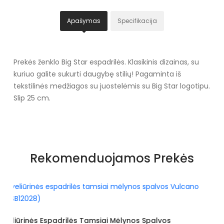
Apašymas
Specifikacija
Prekės ženklo Big Star espadrilės. Klasikinis dizainas, su
kuriuo galite sukurti daugybę stilių! Pagaminta iš
tekstilinės medžiagos su juostelėmis su Big Star logotipu.
Slip 25 cm.
Specifikacija
Spalva
Balta
Rekomenduojamos Prekės
Užsegimas
Įsispiriami
Išorinė medžiaga
Tekstilė
Vidus
Tekstilė
Veliūrinės Espadrilės Juodos Vulcano (
s Spalvos