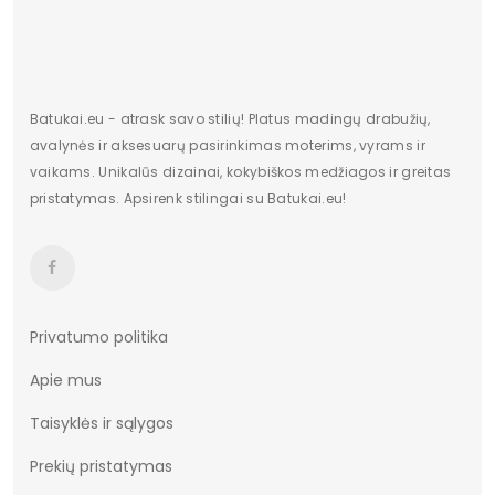
Dominuojantis raštas
Be rašto
Užsegimas
Įsispiriami
Batukai.eu - atrask savo stilių! Platus madingų drabužių,
avalynės ir aksesuarų pasirinkimas moterims, vyrams ir
vaikams. Unikalūs dizainai, kokybiškos medžiagos ir greitas
pristatymas. Apsirenk stilingai su Batukai.eu!
Privatumo politika
Apie mus
Taisyklės ir sąlygos
Prekių pristatymas