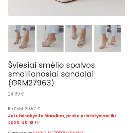
Šviesiai smėlio spalvos
smailianosiai sandalai
(GRM27963)
24.89 €
Be PVM: 20.57 €
Jei užsisakysite šiandien, prekę pristatysime iki
2026-08-18 !!!
Gamintojas
MARKA NIEZDEFINIOWANA