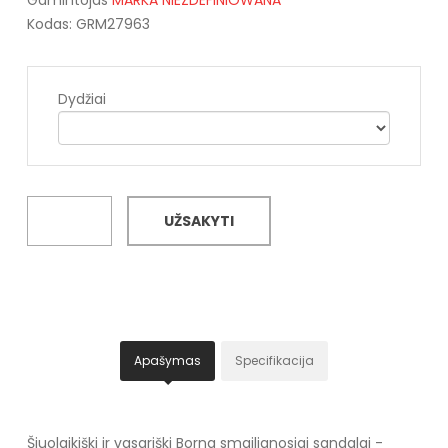
Kodas: GRM27963
Dydžiai
UŽSAKYTI
Apašymas
Specifikacija
Šiuolaikiški ir vasariški Borna smailianosiai sandalai -