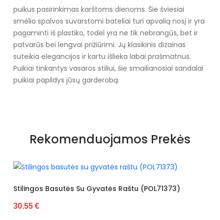
puikus pasirinkimas karštoms dienoms. Šie šviesiai
smėlio spalvos suvarstomi bateliai turi apvalią nosį ir yra
pagaminti iš plastiko, todėl yra ne tik nebrangūs, bet ir
patvarūs bei lengvai prižiūrimi. Jų klasikinis dizainas
suteikia elegancijos ir kartu išlieka labai prašmatnus.
Puikiai tinkantys vasaros stiliui, šie smailianosiai sandalai
puikiai papildys jūsų garderobą.
Specifikacija
Papildomos funkcijos
Nėra
Rekomenduojamos Prekės
Medžiaga
Klasika
Kolekcija
Visiems sezonams
Spalva
Smėlio spalvos
Stilingos Basutės Su Gyvatės Raštu (POL71373)
30.55 €
Pado spalva
Smėlio spalvos