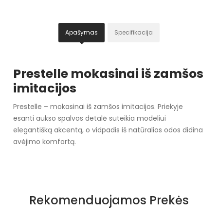
Apašymas
Specifikacija
Prestelle mokasinai iš zamšos
imitacijos
Prestelle – mokasinai iš zamšos imitacijos. Priekyje
esanti aukso spalvos detalė suteikia modeliui
elegantišką akcentą, o vidpadis iš natūralios odos didina
avėjimo komfortą.
Specifikacija
Spalva
Brown
Rekomenduojamos Prekės
Pado spalva
brązowy