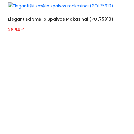
Užsegimas
Slip-on
Išorinė medžiaga
Ecological
Spalvos Mokasinai (POL75910)
Juodi Mokasinai Dekoru
suede
28.94 €
Insole material
Leather
Pamušalas
tkanina
Kulno tipas
Flat
Bendras ilgis
6 cm
Kulno aukštis
1,5
Kategorija
Women's
Būklė
Nowy
Pašiltinimo tipas
No