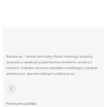
Kilmės šalis
Chiny
Originali gamintojo pakuotė
pudełko
Dominuojantis raštas
Bez wzoru
pado medžiaga
tworzywo
Cechy dodatkowe
Brak
Bato priekis
okrągły
Batukai.eu - atrask savo stilių! Platus madingų drabužių,
ilgis centimetrais
28
avalynės ir aksesuarų pasirinkimas moterims, vyrams ir
vaikams. Unikalūs dizainai, kokybiškos medžiagos ir greitas
Aukštis centimetrais
11
pristatymas. Apsirenk stilingai su Batukai.eu!
plotis centimetrais
13
Bendras svoris gramais
667.33
Towar wprowadzony przed
Tak
Privatumo politika
13.12.2024