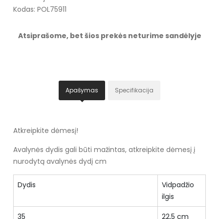
Kodas: POL75911
Atsiprašome, bet šios prekės neturime sandėlyje
Apašymas
Specifikacija
Atkreipkite dėmesį!
Avalynės dydis gali būti mažintas, atkreipkite dėmesį į
nurodytą avalynės dydį cm
Dydis
Vidpadžio
ilgis
35
22,5 cm