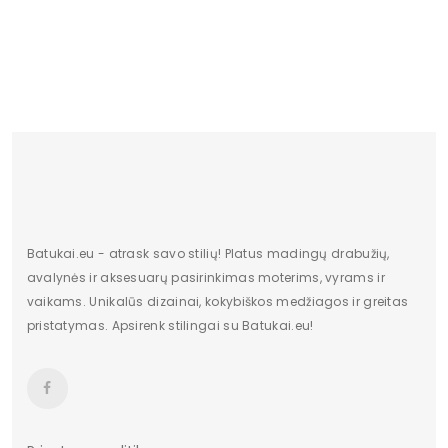
Vidinė medžiaga
odos imitacija 50% tekstilė 50%
Išorinė medžiaga
100% zomšos imitacija
Medžiaga
ekologiška zomša
Detalė
papuošimas
Spalva
juodas
Batukai.eu - atrask savo stilių! Platus madingų drabužių,
avalynės ir aksesuarų pasirinkimas moterims, vyrams ir
vaikams. Unikalūs dizainai, kokybiškos medžiagos ir greitas
pristatymas. Apsirenk stilingai su Batukai.eu!