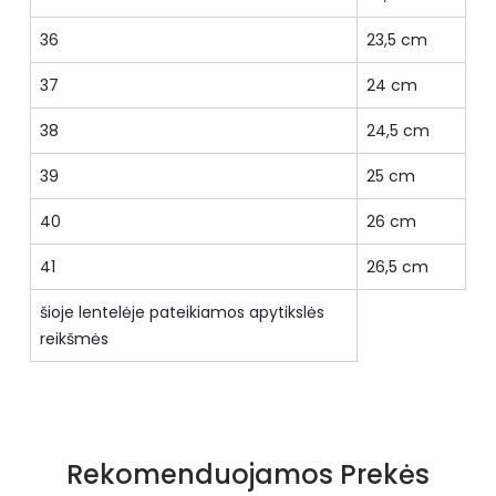
36
23,5 cm
37
24 cm
38
24,5 cm
39
25 cm
40
26 cm
41
26,5 cm
šioje lentelėje pateikiamos apytikslės
reikšmės
Specifikacija
Priekio tipas
pilnas
Rekomenduojamos Prekės
Būklė
Nauja