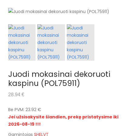
Juodi mokasinai dekoruoti
kaspinu (POL75911)
28.94 €
Be PVM: 23.92 €
Jei užsisakysite šiandien, prekę pristatysime iki
2026-08-19 !!!
Gamintojas
SHELVT