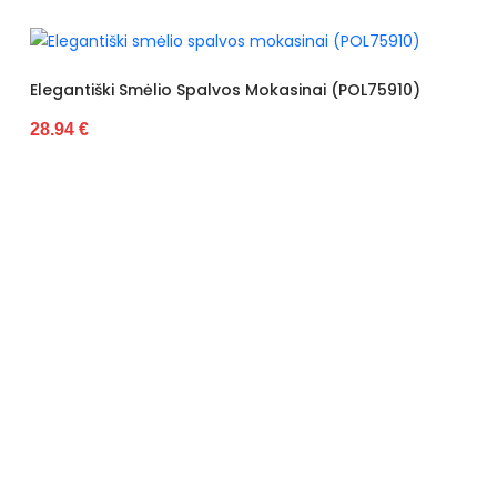
Kulno aukštis
0cm - 3cm
Kulno tipas
be kulno
Elegantiški Smėlio Spalvos Mokasinai (POL75910)
28.94 €
Užsegimo tipas
įsispiriami
Vidpadis
dirbtinė oda
Apsiuvimas
apsiūta
Padas
pagamintas iš plastiko
Skirti progai
kasdieninis
Stilius
kasdienai
Sezonas
pavasaris Vasara
Lytis
moteriška