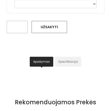
UŽSAKYTI
Apašymas
Specifikacija
Specifikacija
Papildomos funkcijos
Nėra
Rekomenduojamos Prekės
Kolekcija
Visiems sezonams