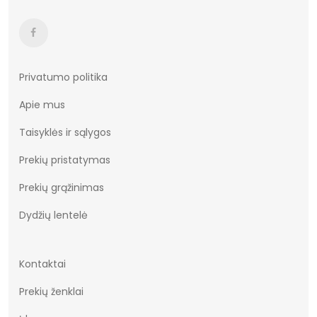
Būklė
Nauja
Aukštis
Žemas
Batų aukštis
9
Privatumo politika
Apie mus
Kulno/platformos aukštis
3
Taisyklės ir sąlygos
Dominuojantis raštas
Be rašto
Prekių pristatymas
Užsegimas
Įsispiriami
Prekių grąžinimas
Dydžiai
36-41
Dydžių lentelė
Vertimai
cze
Kontaktai
Prekių ženklai