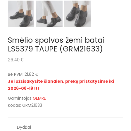
Smėlio spalvos žemi batai
LS5379 TAUPE (GRM21633)
26.40 €
Be PVM: 21.82 €
Jei užsisakysite šiandien, prekę pristatysime iki
2026-08-19 !!!
Gamintojas
GEMRE
Kodas: GRM21633
Dydžiai