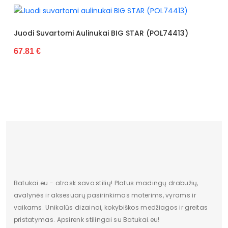
Spalva
Juoda
Pado spalva
Juoda
Juodi Suvartomi Aulinukai BIG STAR (POL74413)
J
67.81 €
4
Modelis
K1808-4C
pado medžiaga
Plastmasinis
Vidpadžio medžiaga
Eko oda
Išorinė medžiaga
Dirbtinė oda
Bato priekis
Atviras
Dydis
Standartinis
Pašiltinimas
Nėra
Batukai.eu - atrask savo stilių! Platus madingų drabužių,
avalynės ir aksesuarų pasirinkimas moterims, vyrams ir
Originali gamintojo pakuotė
Dėžė
vaikams. Unikalūs dizainai, kokybiškos medžiagos ir greitas
pristatymas. Apsirenk stilingai su Batukai.eu!
Lytis
Moterims