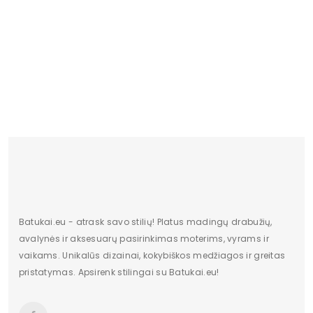
Originali gamintojo pakuotė
Dėžė
Lytis
moteriška
Šlepetės Juodos 
Shoes (BSB3303
Būklė
Nauja
20.09 €
Atspalvis
nėra
Kulno/platformos aukštis
4
Vidpadžio medžiaga
Eko oda
Dominuojantis raštas
Be rašto
Užsegimas
Įsispiriami
Batukai.eu - atrask savo stilių! Platus madingų drabužių,
avalynės ir aksesuarų pasirinkimas moterims, vyrams ir
vaikams. Unikalūs dizainai, kokybiškos medžiagos ir greitas
pristatymas. Apsirenk stilingai su Batukai.eu!