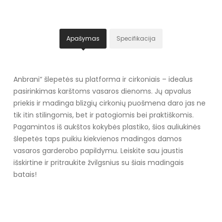
Apašymas
Specifikacija
Anbrani“ šlepetės su platforma ir cirkoniais – idealus
pasirinkimas karštoms vasaros dienoms. Jų apvalus
priekis ir madinga blizgių cirkonių puošmena daro jas ne
tik itin stilingomis, bet ir patogiomis bei praktiškomis.
Pagamintos iš aukštos kokybės plastiko, šios auliukinės
šlepetės taps puikiu kiekvienos madingos damos
vasaros garderobo papildymu. Leiskite sau jaustis
išskirtine ir pritraukite žvilgsnius su šiais madingais
batais!
Specifikacija