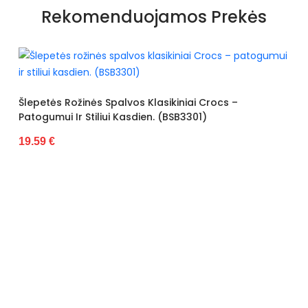
Papildomos funkcijos
kalnų krištolas
Rekomenduojamos Prekės
Kolekcija
Lato
Spalva
aukso spalvos
Pado spalva
Smėlio spalvos
nės Spalvos Klasikiniai Crocs –
Modelis
S-1072
Stiliui Kasdien. (BSB3301)
pado medžiaga
Plastmasinis
išorinė medžiaga
Dirbtinė oda
Gamintojo spalvos pavadinimas
Šampanas
Bato priekis
Atviras
Dydis
Standartinis
Pašiltinimas
Nėra