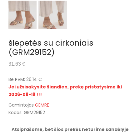
šlepetės su cirkoniais
(GRM29152)
31.63 €
Be PVM: 26.14 €
Jei užsisakysite šiandien, prekę pristatysime iki
2026-08-18 !!!
Gamintojas
GEMRE
Kodas: GRM29152
Atsiprašome, bet šios prekės neturime sandėlyje