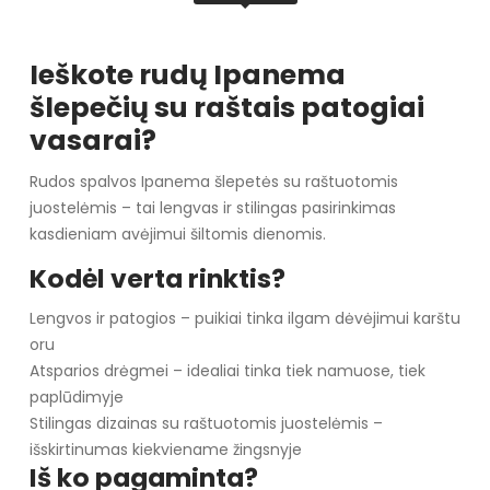
Ieškote rudų Ipanema
šlepečių su raštais patogiai
vasarai?
Rudos spalvos Ipanema šlepetės su raštuotomis
juostelėmis – tai lengvas ir stilingas pasirinkimas
kasdieniam avėjimui šiltomis dienomis.
Kodėl verta rinktis?
Lengvos ir patogios – puikiai tinka ilgam dėvėjimui karštu
oru
Atsparios drėgmei – idealiai tinka tiek namuose, tiek
paplūdimyje
Stilingas dizainas su raštuotomis juostelėmis –
išskirtinumas kiekviename žingsnyje
Iš ko pagaminta?