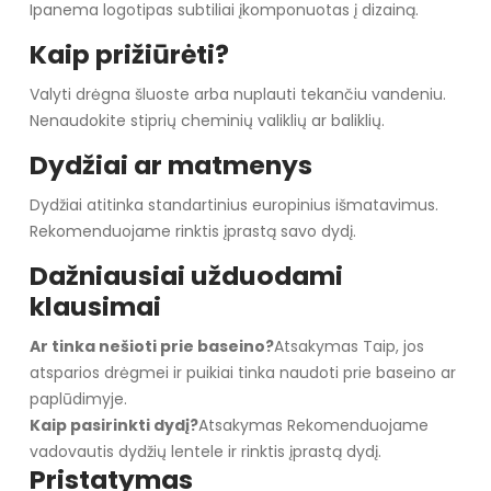
Ipanema logotipas subtiliai įkomponuotas į dizainą.
Kaip prižiūrėti?
Valyti drėgna šluoste arba nuplauti tekančiu vandeniu.
Nenaudokite stiprių cheminių valiklių ar baliklių.
Dydžiai ar matmenys
Dydžiai atitinka standartinius europinius išmatavimus.
Rekomenduojame rinktis įprastą savo dydį.
Dažniausiai užduodami
klausimai
Ar tinka nešioti prie baseino?
Atsakymas Taip, jos
atsparios drėgmei ir puikiai tinka naudoti prie baseino ar
paplūdimyje.
Kaip pasirinkti dydį?
Atsakymas Rekomenduojame
vadovautis dydžių lentele ir rinktis įprastą dydį.
Pristatymas