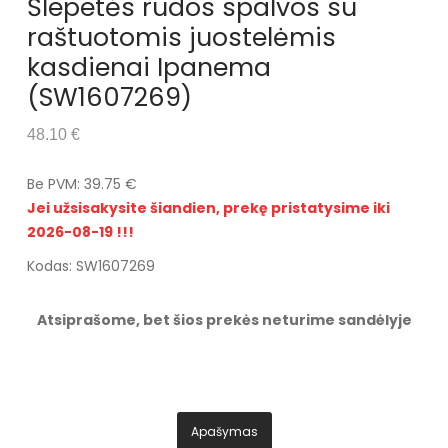
Šlepetės rudos spalvos su
raštuotomis juostelėmis
kasdienai Ipanema
(SW1607269)
48.10 €
Be PVM: 39.75 €
Jei užsisakysite šiandien, prekę pristatysime iki
2026-08-19 !!!
Kodas: SW1607269
Atsiprašome, bet šios prekės neturime sandėlyje
Apašymas