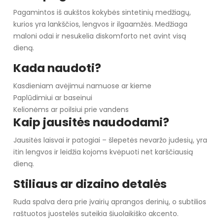
Pagamintos iš aukštos kokybės sintetinių medžiagų,
kurios yra lankščios, lengvos ir ilgaamžės. Medžiaga
maloni odai ir nesukelia diskomforto net avint visą
dieną.
Kada naudoti?
Kasdieniam avėjimui namuose ar kieme
Paplūdimiui ar baseinui
Kelionėms ar poilsiui prie vandens
Kaip jausitės naudodami?
Jausitės laisvai ir patogiai – šlepetės nevaržo judesių, yra
itin lengvos ir leidžia kojoms kvėpuoti net karščiausią
dieną.
Stiliaus ar dizaino detalės
Ruda spalva dera prie įvairių aprangos derinių, o subtilios
raštuotos juostelės suteikia šiuolaikiško akcento.