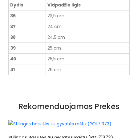
Dydis
Vidpadžio ilgis
36
23,5 cm
37
24 cm
38
24,5 cm
39
25 cm
40
25,5 cm
41
26 cm
Rekomenduojamos Prekės
Basutės Su Gyvatės Raštu (POL71373)
Basutės Dekor