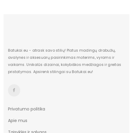
Batukai.eu - atrask savo stilių! Platus madingų drabužių,
avalynės ir aksesuarų pasirinkimas moterims, vyrams ir
vaikams. Unikalūs dizainai, kokybiškos medžiagos ir greitas
pristatymas. Apsirenk stilingai su Batukai.eu!
Privatumo politika
Apie mus
Taisyklės ir sąlygos