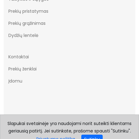
Prekių pristatymas
Prekių grąžinimas
Dydžių lentelė
Kontaktai
Prekių ženklai
Įdomu
Slapukai svetainėje yra naudojami norit suteikti klientams
© 2026 Visos teisės saugomos Batukai.eu
geriausią patirtį. Jei sutinkate, prašome spausti "Sutinku".