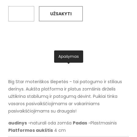
UŽSAKYTI
Apašymas
Big Star moteriškos šlepetės - tai patogumo ir stiliaus
derinys. Aukšta platforma ir platus zomšinis dirželis
užtikrina stabilumą ir patogumą dėvint. Puikiai tinka
vasaros pasivaikščiojimams ar vakariniams
pasivaikščiojimams su draugais!
audinys
~naturali oda zomša
Padas
~Plastmasinis
Platformos aukštis
4 cm