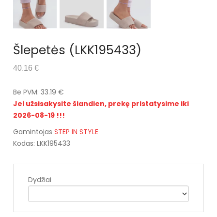
Šlepetės (LKK195433)
40.16 €
Be PVM: 33.19 €
Jei užsisakysite šiandien, prekę pristatysime iki
2026-08-19 !!!
Gamintojas
STEP IN STYLE
Kodas: LKK195433
Dydžiai