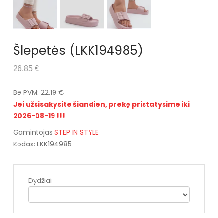
Šlepetės (LKK194985)
26.85 €
Be PVM: 22.19 €
Jei užsisakysite šiandien, prekę pristatysime iki
2026-08-19 !!!
Gamintojas
STEP IN STYLE
Kodas: LKK194985
Dydžiai