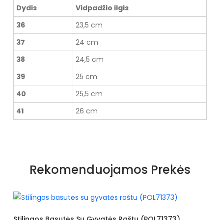
Dydis
Vidpadžio ilgis
36
23,5 cm
37
24 cm
38
24,5 cm
39
25 cm
40
25,5 cm
41
26 cm
Rekomenduojamos Prekės
 Su Gyvatės Raštu (POL71373)
Basutės Dekoruotos 