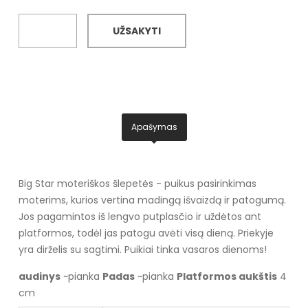
UŽSAKYTI
Apašymas
Big Star moteriškos šlepetės - puikus pasirinkimas
moterims, kurios vertina madingą išvaizdą ir patogumą.
Jos pagamintos iš lengvo putplasčio ir uždėtos ant
platformos, todėl jas patogu avėti visą dieną. Priekyje
yra dirželis su sagtimi. Puikiai tinka vasaros dienoms!
audinys
~pianka
Padas
~pianka
Platformos aukštis
4
cm