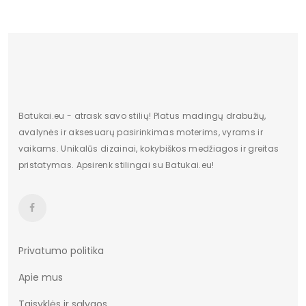
Batukai.eu - atrask savo stilių! Platus madingų drabužių,
avalynės ir aksesuarų pasirinkimas moterims, vyrams ir
vaikams. Unikalūs dizainai, kokybiškos medžiagos ir greitas
pristatymas. Apsirenk stilingai su Batukai.eu!
Privatumo politika
Apie mus
Taisyklės ir sąlygos