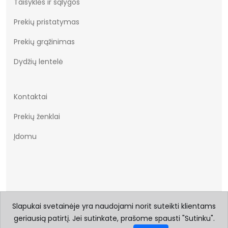
Taisyklės ir sąlygos
Prekių pristatymas
Prekių grąžinimas
Dydžių lentelė
Kontaktai
Prekių ženklai
Įdomu
Slapukai svetainėje yra naudojami norit suteikti klientams
© 2026 Visos teisės saugomos Batukai.eu
geriausią patirtį. Jei sutinkate, prašome spausti "Sutinku".