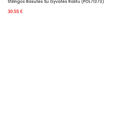
gos Basutės Su Gyvatės Raštu (POL71373)
Basutės D
€
30.55 €