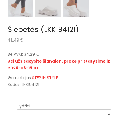
Šlepetės (LKK194121)
41.49 €
Be PVM: 34.29 €
Jei užsisakysite šiandien, prekę pristatysime iki
2026-08-19 !!!
Gamintojas
STEP IN STYLE
Kodas: LKK194121
Dydžiai