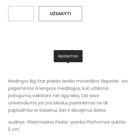
UŽSAKYTI
Apašymas
Madingos Big Star prekės ženklo moteriškos šlepetės. Jos
pagamintos iš lengvos medžiagos, kuri užtikrina
patogumą vaikštant net ilgą laiką. Dėl savo
universalumo jos yra idealus pasirinkimas ne tik
paplūdimiui ar baseinui, bet ir dėvėjimui darbe.
audinys ~Plastmasinis
Padas ~pianka
Platformos aukštis
5 cm