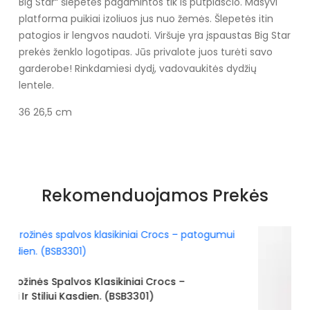
Big Star“ šlepetės pagamintos tik iš putplasčio. Masyvi
platforma puikiai izoliuos jus nuo žemės. Šlepetės itin
patogios ir lengvos naudoti. Viršuje yra įspaustas Big Star
prekės ženklo logotipas. Jūs privalote juos turėti savo
garderobe! Rinkdamiesi dydį, vadovaukitės dydžių
lentele.
36 26,5 cm
Specifikacija
Spalva
Juoda
Rekomenduojamos Prekės
Gamintojo spalvos pavadinimas
JUODAS
Pado spalva
juodas
Užsegimas
Įsispiriami
Crocs –
Išorinė medžiaga
Putos
)