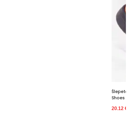
Vidus
Porolonas
Kulno tipas
Be kulno
Platforma / padas
2,5 cm
Pamušalas
Nėra
Kategorija
Moterims
Valdiklis
-
Būklė
Nauja
Pašiltinimo tipas
Ne
Šlepetės Juodos Ventiliuojamos Su Diržel
Shoes (BSB3303)
Originali gamintojo pakuotė
Folija
20.12 €
Dominuojantis raštas
Be rašto
pado medžiaga
Putos