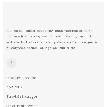
Bato priekis
Nėra
Kolekcija
Pavasaris Vasara
ilgis centimetrais
28
Batukai.eu - atrask savo stilių! Platus madingų drabužių,
Aukštis centimetrais
10
avalynės ir aksesuarų pasirinkimas moterims, vyrams ir
vaikams. Unikalūs dizainai, kokybiškos medžiagos ir greitas
plotis centimetrais
21
pristatymas. Apsirenk stilingai su Batukai.eu!
Pakuotės būklė
Originalus
Papildomos funkcijos
Nėra
Bendras svoris gramais
980
Privatumo politika
Apie mus
Taisyklės ir sąlygos
Prekių pristatymas