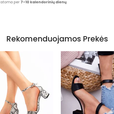
istatoma per
7–10 kalendorinių dienų
.
Juoda
Rekomenduojamos Prekės
juodas
Velcro
Tekstilė
Porolonas
Nėra
platforma
3,5 cm
Moterims