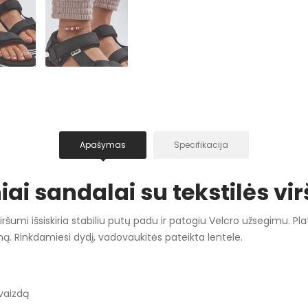
Apašymas
Specifikacija
iai sandalai su tekstilės vi
iršumi išsiskiria stabiliu putų padu ir patogiu Velcro užsegimu. Pla
iną. Rinkdamiesi dydį, vadovaukitės pateikta lentele.
švaizdą