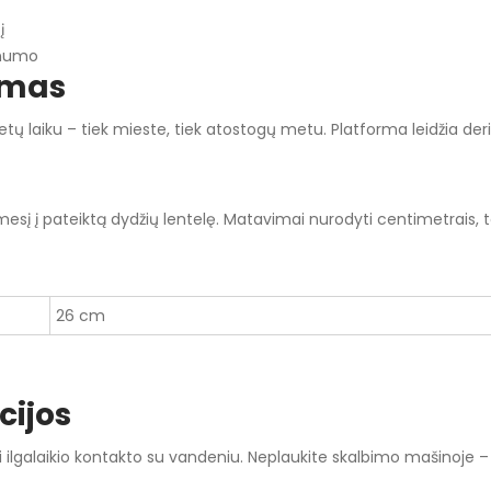
į
tinumo
ymas
ų laiku – tiek mieste, tiek atostogų metu. Platforma leidžia derin
esį į pateiktą dydžių lentelę. Matavimai nurodyti centimetrais, to
26 cm
cijos
galaikio kontakto su vandeniu. Neplaukite skalbimo mašinoje – tai