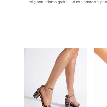
Prekę paruošiame greitai – siunta paprastai pr
Specifikacija
Spalva
Pado spalva
Užsegimas
Išorinė medžiaga
Vidus
Pamušalas
Kulno tipas
Platforma / padas
Kategorija