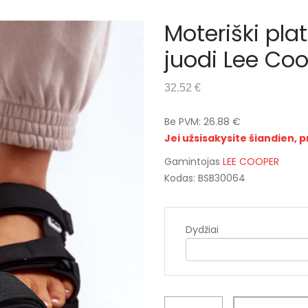
Moteriški pla
juodi Lee Co
32.52 €
Be PVM: 26.88 €
Jei užsisakysite šiandien, p
Gamintojas
LEE COOPER
Kodas: BSB30064
Dydžiai