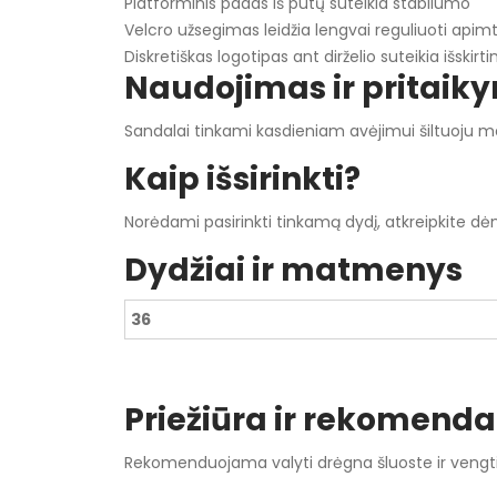
Platforminis padas iš putų suteikia stabilumo
Velcro užsegimas leidžia lengvai reguliuoti apimt
Diskretiškas logotipas ant dirželio suteikia išskir
Naudojimas ir pritaik
Sandalai tinkami kasdieniam avėjimui šiltuoju met
Kaip išsirinkti?
Norėdami pasirinkti tinkamą dydį, atkreipkite dėm
Dydžiai ir matmenys
36
Priežiūra ir rekomenda
Rekomenduojama valyti drėgna šluoste ir vengti il