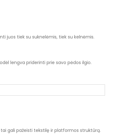
ti juos tiek su suknelėmis, tiek su kelnėmis.
dėl lengva priderinti prie savo pėdos ilgio.
 gali pažeisti tekstilę ir platformos struktūrą.