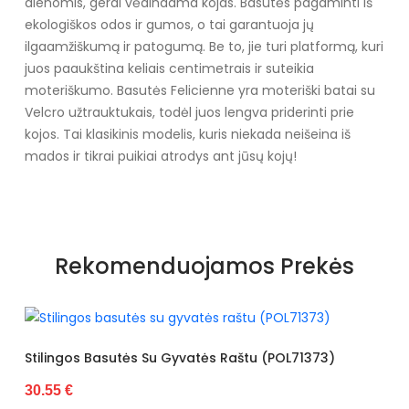
dienomis, gerai vėdindama kojas. Basutės pagaminti iš
ekologiškos odos ir gumos, o tai garantuoja jų
ilgaamžiškumą ir patogumą. Be to, jie turi platformą, kuri
juos paaukština keliais centimetrais ir suteikia
moteriškumo. Basutės Felicienne yra moteriški batai su
Velcro užtrauktukais, todėl juos lengva priderinti prie
kojos. Tai klasikinis modelis, kuris niekada neišeina iš
mados ir tikrai puikiai atrodys ant jūsų kojų!
Specifikacija
Papildomos funkcijos
Nėra
Rekomenduojamos Prekės
Medžiaga
Klasika
Kolekcija
Visiems sezonams
Spalva
Pilka
 Su Gyvatės Raštu (POL71373)
Basutės Dekoruotos 
30.55 €
Pado spalva
Juoda