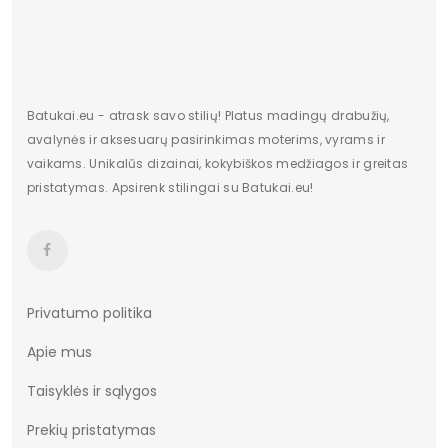
Kulno/platformos aukštis
3
Dominuojantis raštas
Be rašto
Užsegimas
Lipdukai
Batukai.eu - atrask savo stilių! Platus madingų drabužių,
avalynės ir aksesuarų pasirinkimas moterims, vyrams ir
Vertimai
cze
vaikams. Unikalūs dizainai, kokybiškos medžiagos ir greitas
pristatymas. Apsirenk stilingai su Batukai.eu!
Privatumo politika
Apie mus
Taisyklės ir sąlygos
Prekių pristatymas