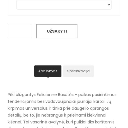
UŽSAKYTI
Apašymas
Specifikacija
Pilki blizgantys Felicienne Basutės - puikus pasirinkimas
tendencijomis besivadovaujančiai jaunajai kartai. Jų
kirpimas universalus ir tinka prie daugelio aprangos
detalių, be to, jie nebrangūs ir prieinami kiekvienai
kišenei. Tai vasarinė avalynė, kuri puikiai tiks karštomis