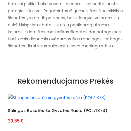
bateliai puikiai tinka vasaros dienoms, kai norite jaustis
patogiai ir laisvai. Pagamintos iš gumos, šios šiuolaikiškos
šlepetės yra ne tik patvarios, bet ir lengvai valomos. Jų
aukšti įsispiriami batai suteikia papildomą atramą
kojoms ir daro šias moteriškas šlepetes dar patogesnes.
Karštomis dienomis avėdamos šias madingas ir stilingas
šlepetes tikrai visus sužavėsite savo madingu stiliumi.
Specifikacija
Papildomos funkcijos
Nėra
Rekomenduojamos Prekės
Kolekcija
Visiems sezonams
Pado spalva
Smėlio spalvos
pado medžiaga
Guma
Gyvatės Raštu (POL71373)
Basutės Dekoruotos Gyva
30.55 €
Išorinė medžiaga
Guma