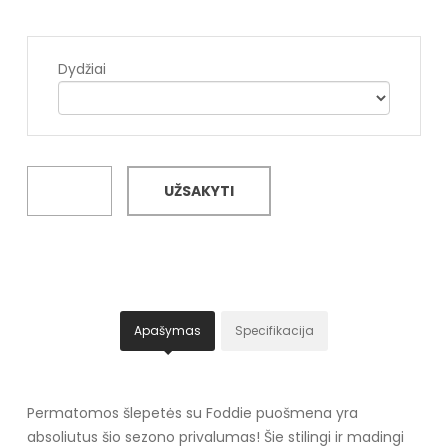
Dydžiai
UŽSAKYTI
Apašymas
Specifikacija
Permatomos šlepetės su Foddie puošmena yra
absoliutus šio sezono privalumas! Šie stilingi ir madingi