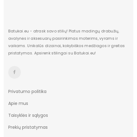
Originali gamintojo pakuotė
Dėžė
Aukštis
Aukšti
Kulno/platformos aukštis
3
Batukai.eu - atrask savo stilių! Platus madingų drabužių,
avalynės ir aksesuarų pasirinkimas moterims, vyrams ir
Dominuojantis raštas
Be rašto
vaikams. Unikalūs dizainai, kokybiškos medžiagos ir greitas
pristatymas. Apsirenk stilingai su Batukai.eu!
Užsegimas
Įsispiriami
Vertimai
cze
Privatumo politika
Apie mus
Taisyklės ir sąlygos
Prekių pristatymas