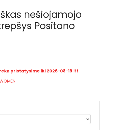
iškas nešiojamojo
krepšys Positano
rekę pristatysime iki 2026-08-19 !!!
R WOMEN