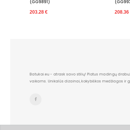
(GG9939)
(
208.36 €
5
Batukai.eu - atrask savo stilių! Platus madingų drabu
vaikams. Unikalūs dizainai, kokybiškos medžiagos ir gr