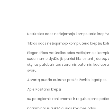
Natūralios odos nešiojamojo kompiuterio krepšy
Tikros odos nešiojamojo kompiuterio krepšių kolekc
Elegantiškas natūralios odos nešiojamojo kompi
suderinamo dydžio jis puikiai tiks einant į darbą,
skyrius patobulintas storomis putomis, kad apsau
švarų.
Atvartą puošia auksinis prekės ženklo logotipas.
Apie Positano krepšį:
su patogiomis rankenomis ir reguliuojama peties
pagaminta iš aukščiausios kokybės odos