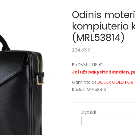
Odinis moter
kompiuterio 
(MRL53814)
134.53 €
Be PVM: 111.18 €
Jei užsisakysite šiandien, p
Gamintojas
SOLIER GOLD FO
Kodas: MRL53814
Dydžiai