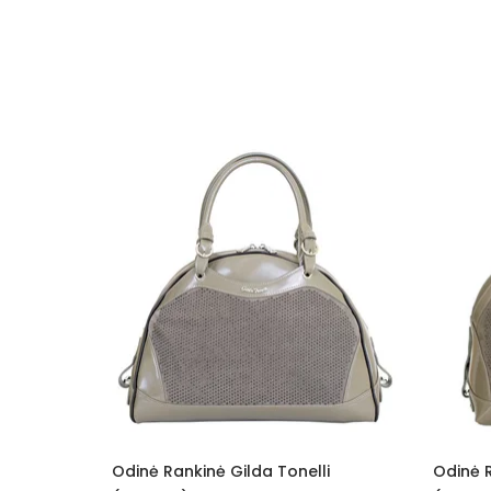
Nešiojamas kompiuteris
Spalva
Medžiaga
Lytis
Tonelli
Odinė Rankinė Gilda Tonelli
O