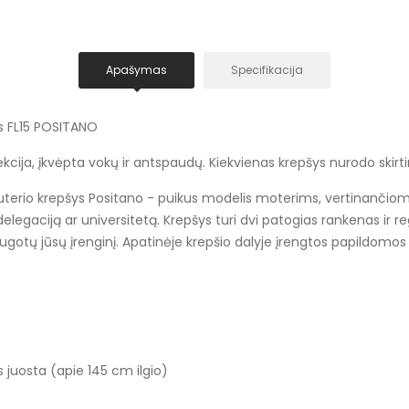
Apašymas
Specifikacija
s FL15 POSITANO
ija, įkvėpta vokų ir antspaudų. Kiekvienas krepšys nurodo skirting
uterio krepšys Positano - puikus modelis moterims, vertinanči
 delegaciją ar universitetą. Krepšys turi dvi patogias rankenas ir 
gotų jūsų įrenginį. Apatinėje krepšio dalyje įrengtos papildomos m
 juosta (apie 145 cm ilgio)