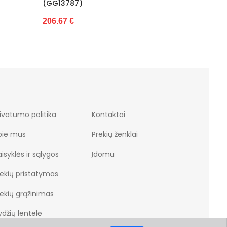
(GG
26.5
ivatumo politika
Kontaktai
pie mus
Prekių ženklai
isyklės ir sąlygos
Įdomu
rekių pristatymas
rekių grąžinimas
džių lentelė