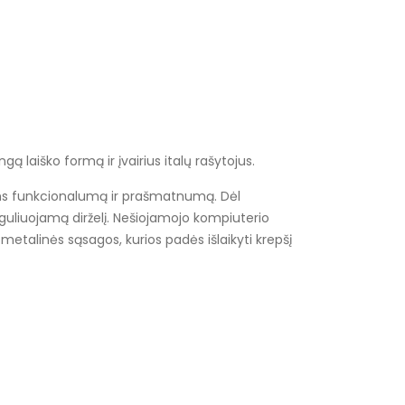
ą laiško formą ir įvairius italų rašytojus.
oms funkcionalumą ir prašmatnumą. Dėl
reguliuojamą dirželį. Nešiojamojo kompiuterio
etalinės sąsagos, kurios padės išlaikyti krepšį