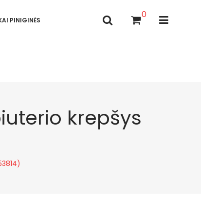
0
AI PINIGINĖS
uterio krepšys
53814)