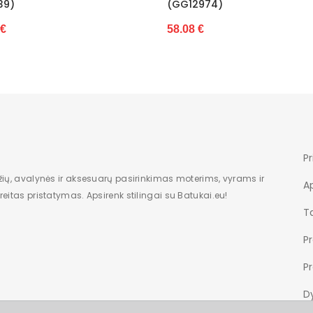
GG12974)
(GG13787)
8.08 €
206.67 €
Pr
žių, avalynės ir aksesuarų pasirinkimas moterims, vyrams ir
A
eitas pristatymas. Apsirenk stilingai su Batukai.eu!
Ta
P
P
Dy