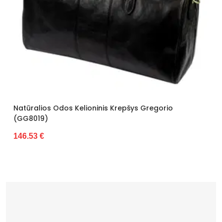
ninis Krepšys Gregorio
Portfelis Camilla (GG806
76.47 €