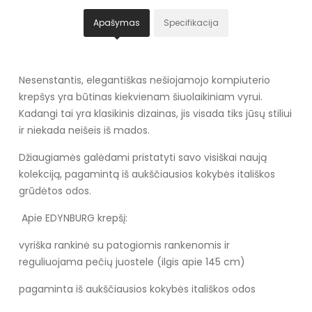
Apašymas
Specifikacija
Nesenstantis, elegantiškas nešiojamojo kompiuterio
krepšys yra būtinas kiekvienam šiuolaikiniam vyrui.
Kadangi tai yra klasikinis dizainas, jis visada tiks jūsų stiliui
ir niekada neišeis iš mados.
Džiaugiamės galėdami pristatyti savo visiškai naują
kolekciją, pagamintą iš aukščiausios kokybės itališkos
grūdėtos odos.
Apie EDYNBURG krepšį:
vyriška rankinė su patogiomis rankenomis ir
reguliuojama pečių juostele (ilgis apie 145 cm)
pagaminta iš aukščiausios kokybės itališkos odos