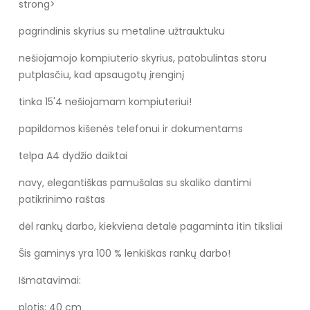
strong>
pagrindinis skyrius su metaline užtrauktuku
nešiojamojo kompiuterio skyrius, patobulintas storu
putplasčiu, kad apsaugotų įrenginį
tinka 15'4 nešiojamam kompiuteriui!
papildomos kišenės telefonui ir dokumentams
telpa A4 dydžio daiktai
navy, elegantiškas pamušalas su skaliko dantimi
patikrinimo raštas
dėl rankų darbo, kiekviena detalė pagaminta itin tiksliai
Šis gaminys yra 100 % lenkiškas rankų darbo!
Išmatavimai:
plotis: 40 cm