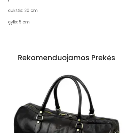
aukštis: 30 cm
gylis: 5 cm
Specifikacija
Medžiaga
Tikra oda
Rekomenduojamos Prekės
Spalva
Juoda
Būklė
Nauja
Lytis
Vyrams