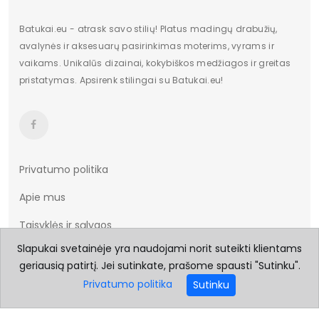
Batukai.eu - atrask savo stilių! Platus madingų drabužių,
avalynės ir aksesuarų pasirinkimas moterims, vyrams ir
vaikams. Unikalūs dizainai, kokybiškos medžiagos ir greitas
pristatymas. Apsirenk stilingai su Batukai.eu!
Privatumo politika
Apie mus
Taisyklės ir sąlygos
Slapukai svetainėje yra naudojami norit suteikti klientams
Prekių pristatymas
geriausią patirtį. Jei sutinkate, prašome spausti "Sutinku".
Prekių grąžinimas
Privatumo politika
Sutinku
Dydžių lentelė