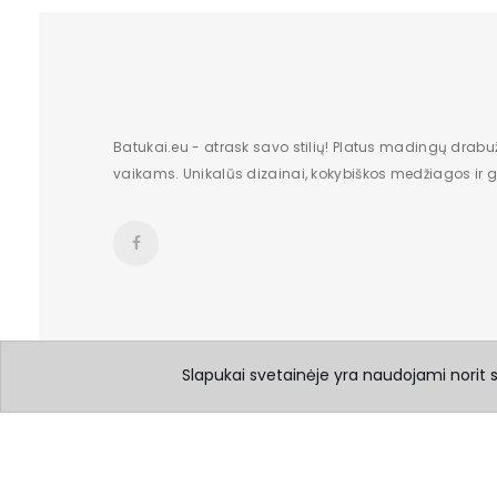
Batukai.eu - atrask savo stilių! Platus madingų drabu
vaikams. Unikalūs dizainai, kokybiškos medžiagos ir gr
Slapukai svetainėje yra naudojami norit su