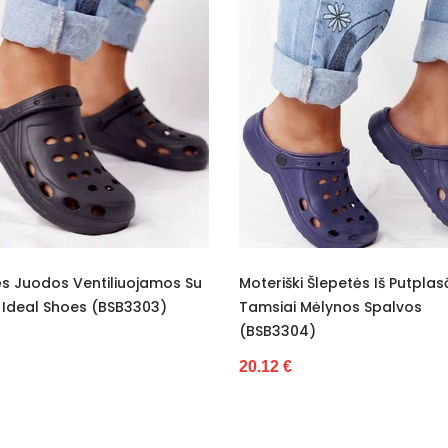
uojamos Su
Moteriški Šlepetės Iš Putplasčio
Moteri
3303)
Tamsiai Mėlynos Spalvos
Platf
(BSB3304)
19.72 
20.12 €