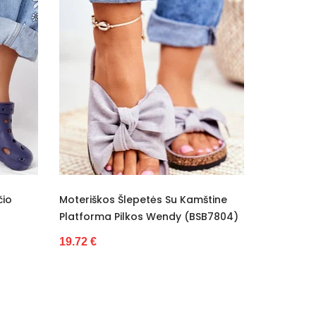
škos Šlepetės Su Kamštine
Moteriški Šlepetės Su Kailiu
orma Pilkos Wendy (BSB7804)
Tamsiai Rožinė (BSB9968)
€
25.65 €