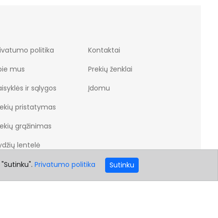
ivatumo politika
Kontaktai
pie mus
Prekių ženklai
isyklės ir sąlygos
Įdomu
rekių pristatymas
rekių grąžinimas
džių lentelė
 "Sutinku".
Privatumo politika
Sutinku