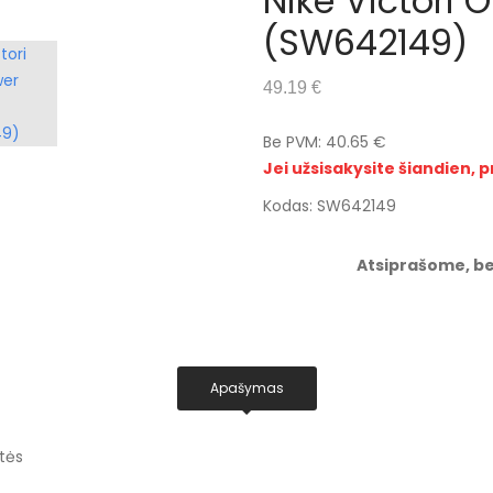
Nike Victori 
(SW642149)
49.19 €
Be PVM: 40.65 €
Jei užsisakysite šiandien, p
Kodas: SW642149
Atsiprašome, be
Apašymas
tės