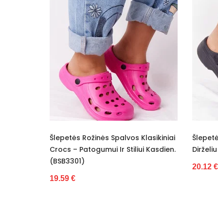
petės Rožinės Spalvos Klasikiniai
Šlepetės Juodos Ventili
cs – Patogumui Ir Stiliui Kasdien.
Dirželiu Ideal Shoes (BSB
B3301)
20.12 €
59 €