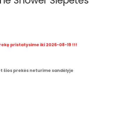
One Shower Šlepetės
rekę pristatysime iki 2026-08-19 !!!
t šios prekės neturime sandėlyje