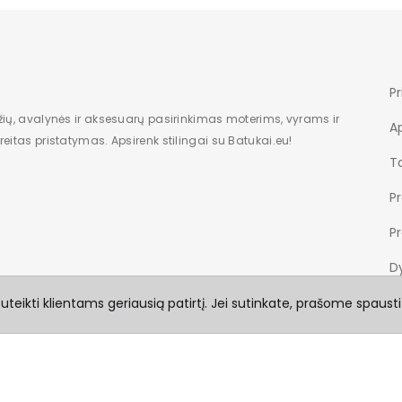
Pr
žių, avalynės ir aksesuarų pasirinkimas moterims, vyrams ir
A
eitas pristatymas. Apsirenk stilingai su Batukai.eu!
Ta
P
P
Dy
teikti klientams geriausią patirtį. Jei sutinkate, prašome spausti